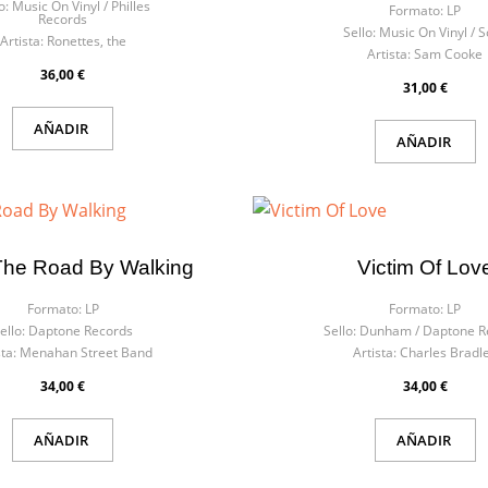
o:
Music On Vinyl / Philles
Formato:
LP
Records
Sello:
Music On Vinyl / 
Artista:
Ronettes, the
Artista:
Sam Cooke
36,00 €
31,00 €
AÑADIR
AÑADIR
he Road By Walking
Victim Of Lov
Formato:
LP
Formato:
LP
ello:
Daptone Records
Sello:
Dunham ‎/ Daptone R
sta:
Menahan Street Band
Artista:
Charles Bradl
34,00 €
34,00 €
AÑADIR
AÑADIR