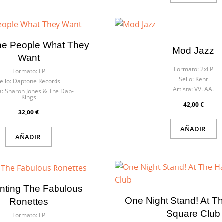
he People What They
Mod Jazz
Want
Formato:
2xLP
Formato:
LP
Sello:
Kent
ello:
Daptone Records
Artista:
VV. AA.
a:
Sharon Jones & The Dap-
Kings
42,00 €
32,00 €
AÑADIR
AÑADIR
nting The Fabulous
One Night Stand! At T
Ronettes
Square Club
Formato:
LP