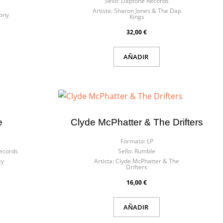
Sello:
Daptone Records
Artista:
Sharon Jones & The Dap
Sony
Kings
32,00 €
AÑADIR
e
Clyde McPhatter & The Drifters
Formato:
LP
ecords
Sello:
Rumble
ey
Artista:
Clyde McPhatter & The
Drifters
16,00 €
AÑADIR