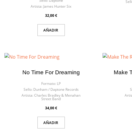
Sello:
Daptone
Sell
Artista:
James Hunter Six
32,00 €
AÑADIR
No Time For Dreaming
Make T
Formato:
LP
Sello:
Dunham ‎/ Daptone Records
S
Artista:
Charles Bradley & Menahan
Arti
Street Band
34,00 €
AÑADIR