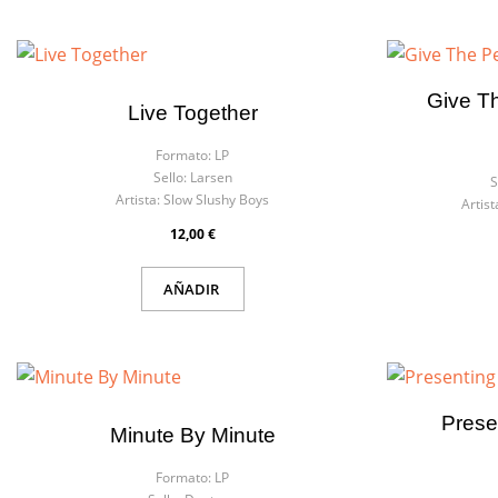
Give T
Live Together
Formato:
LP
Sello:
Larsen
S
Artista:
Slow Slushy Boys
Artist
12,00 €
AÑADIR
Prese
Minute By Minute
Formato:
LP