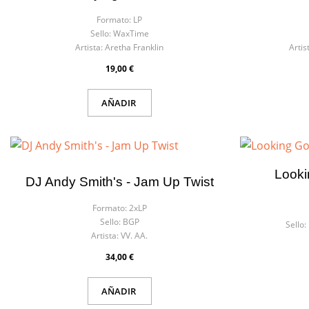
Formato:
LP
Sello:
WaxTime
Artista:
Aretha Franklin
Artis
19,00 €
AÑADIR
Looki
DJ Andy Smith's - Jam Up Twist
Formato:
2xLP
Sello:
BGP
Sello:
Artista:
VV. AA.
34,00 €
AÑADIR