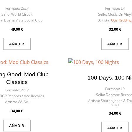
Formato:
2xLP
Formato:
LP
Sello:
World Circuit
Sello:
Music On Vinyl
ta:
Buena Vista Social Club
Artista:
Otis Redding
49,00 €
32,00 €
AÑADIR
AÑADIR
ng Good: Mod Club
100 Days, 100 Ni
Classics
Formato:
LP
Formato:
2xLP
Sello:
Daptone Recor
BGP Records ‎/ Ace Records
Artista:
Sharon Jones & Th
Artista:
VV. AA.
Kings
34,00 €
34,00 €
AÑADIR
AÑADIR