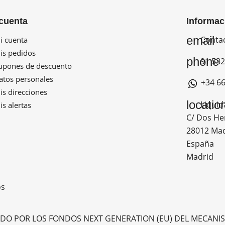
cuenta
Informac
email
Conta
 cuenta
s pedidos
phone
91 532
pones de descuento
tos personales
+34 66
s direcciones
locatio
Liquid
s alertas
C/ Dos He
28012 Ma
España
Madrid
os
ADO POR LOS FONDOS NEXT GENERATION (EU) DEL MECANIS