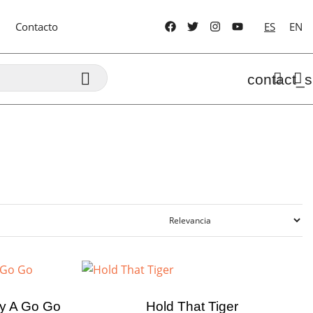
Contacto
ES
EN

contact_s
ky A Go Go
Hold That Tiger