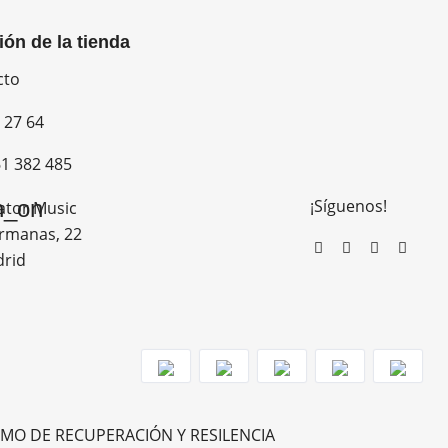
ión de la tienda
cto
 27 64
1 382 485
¡Síguenos!
n_on
ator Music
rmanas, 22
drid
MO DE RECUPERACIÓN Y RESILENCIA