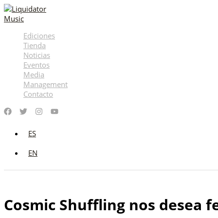
Ir
al
contenido
Ediciones
Tienda
Noticias
Eventos
Media
Management
Contacto
ES
EN
Cosmic Shuffling nos desea fe