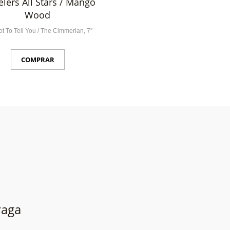
elers All Stars / Mango
Wood
ot To Tell You / The Cimmerian, 7″
COMPRAR
raga