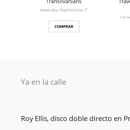
Transilvanians
Trav
Nature Boy / Night And Day, 7″
I’ve G
COMPRAR
Ya en la calle
Roy Ellis, disco doble directo en P