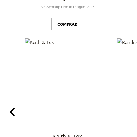
Mr. Symarip Live In Prague, 2LP
COMPRAR
Keith & Tex