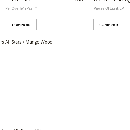
Per Què Te’n Vas, 7″
Pieces Of Eight, LP
COMPRAR
COMPRAR