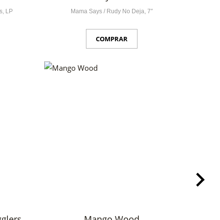
s, LP
Mama Says / Rudy No Deja, 7″
COMPRAR
glers
Mango Wood