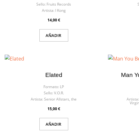
Inic
Sello:
Fruits Records
Artista:
I Kong
Nomb
Debe 
14,00 €
AÑADIR
Elated
Man Yo
Formato:
LP
Sello:
V.O.R.
Artista:
Senior Allstars, the
Artista:
Virgi
15,00 €
AÑADIR