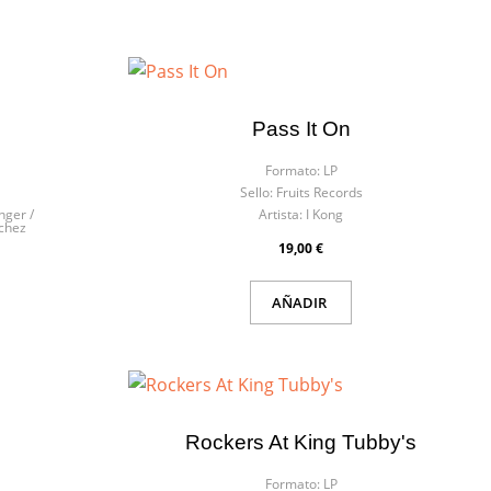
Pass It On
Formato:
LP
Sello:
Fruits Records
nger /
Artista:
I Kong
nchez
19,00 €
AÑADIR
Rockers At King Tubby's
×
Formato:
LP