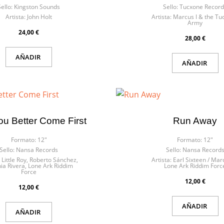
iar sesión
Sello:
Kingston Sounds
Sello:
Tucxone Record
Artista:
John Holt
Artista:
Marcus I & the Tu
Army
re de la lista de deseos
iniciar sesión para guardar productos en su lista de deseos.
24,00 €
28,00 €
AÑADIR
AÑADIR
Cancelar
Iniciar ses
Cancelar
Crear lista de des
u Better Come First
Run Away
Formato:
12"
Formato:
12"
Sello:
Nansa Records
Sello:
Nansa Record
Little Roy, Roberto Sánchez,
Artista:
Earl Sixteen / Marc
nia Rivera, Lone Ark Riddim
Lone Ark Riddim Forc
Force
12,00 €
12,00 €
AÑADIR
AÑADIR