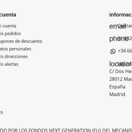
cuenta
Informac
email
Conta
 cuenta
s pedidos
phone
91 532
pones de descuento
tos personales
+34 66
s direcciones
locatio
Liquid
s alertas
C/ Dos He
28012 Ma
España
Madrid
os
ADO POR LOS FONDOS NEXT GENERATION (EU) DEL MECANIS