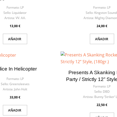
Formato:
LP
Formato:
LP
Sello:
Liquidator
Sello:
Kingston Sound
Artista:
VV. AA.
Artista:
Mighty Diamon
13,00 €
24,00 €
AÑADIR
AÑADIR
ice In Helicopter
Presents A Skanking
Party / Strictly 12” Styl
Formato:
LP
Sello:
Greensleeves
Formato:
LP
Artista:
John Holt
Sello:
DBD
Artista:
Bunny ‘Striker’ 
33,00 €
22,50 €
AÑADIR