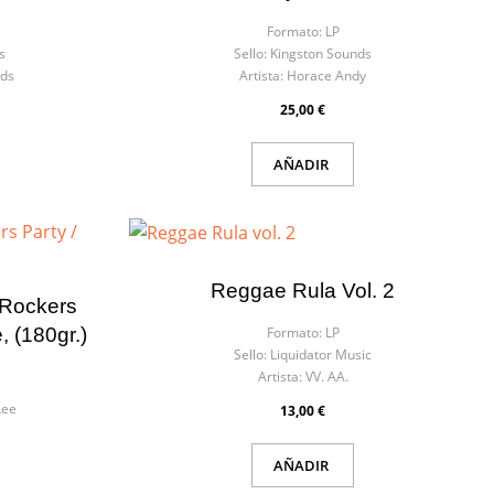
Formato:
LP
s
Sello:
Kingston Sounds
ds
Artista:
Horace Andy
25,00 €
AÑADIR
Reggae Rula Vol. 2
 Rockers
e, (180gr.)
Formato:
LP
Sello:
Liquidator Music
Artista:
VV. AA.
Lee
13,00 €
AÑADIR