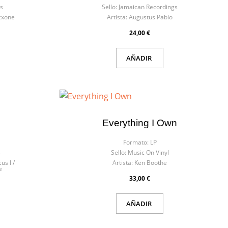
×
s
Sello:
Jamaican Recordings
cxone
Artista:
Augustus Pablo
24,00 €
AÑADIR
ión
eos
Everything I Own
Formato:
LP
s
Sello:
Music On Vinyl
us I /
Artista:
Ken Boothe
e
33,00 €
AÑADIR