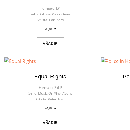
Formato:
LP
Sello:
A-Lone Productions
Artista:
Earl Zero
20,00 €
AÑADIR
Equal Rights
Pol
Formato:
2xLP
Sello:
Music On Vinyl / Sony
Artista:
Peter Tosh
34,00 €
AÑADIR