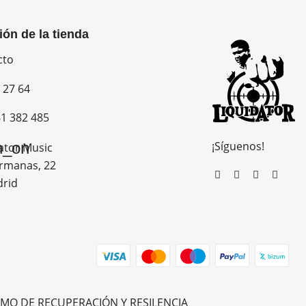
ión de la tienda
cto
 27 64
1 382 485
¡Síguenos!
n_on
ator Music
rmanas, 22
drid
MO DE RECUPERACIÓN Y RESILENCIA