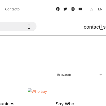
Contacto
ES
EN

contact_s
untries
Say Who