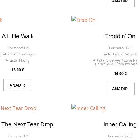
AÑADIR
A Little Walk
Troddin’ On
Formato:
LP
Formato:
12"
Sello:
Fruits Records
Sello:
Fruits Records
Artista:
I Kong
Artista:
Viceroys / Lone Ra
Prince Alla / Roberto Sa
18,00 €
14,00 €
AÑADIR
AÑADIR
 The Next Tear Drop
Inner Calling
ar lista de deseos
Formato:
LP
Formato:
2xLP