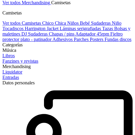
Ver todos Merchandising
Camisetas
Camisetas
Ver todos Camisetas
Chico
Chica
Niños
Bebé
Sudaderas Niño
Tocadiscos
Harrington Jacket
Láminas serigrafiadas
Tazas
Bolsas y
maletines DJ
Sudaderas
Chapas / pins
Adaptador 45rpm
Fieltro
protector plato - patinador
Adhesivos
Parches
Posters
Fundas discos
Categorías
Música
Libros
Fanzines y revistas
Merchandising
Liquidator
Entradas
Datos personales