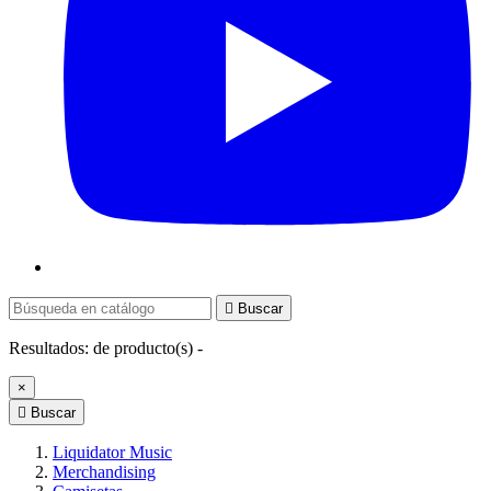

Buscar
Resultados:
de
producto(s) -
×

Buscar
Liquidator Music
Merchandising