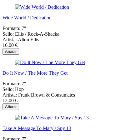
Wide World / Dedication
Formato:
7"
Sello:
Ellis / Rock-A-Shacka
Artista:
Alton Ellis
16,00 €
Añadir
Do It Now / The More They Get
Formato:
7"
Sello:
Hop
Artista:
Frank Brown & Consumates
12,00 €
Añadir
Take A Message To Mary / Spy 13
Formato:
7"