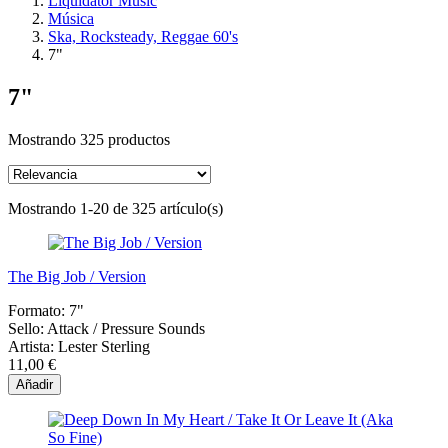
Liquidator Music
Música
Ska, Rocksteady, Reggae 60's
7"
7"
Mostrando 325 productos
Mostrando 1-20 de 325 artículo(s)
The Big Job / Version
Formato:
7"
Sello:
Attack / Pressure Sounds
Artista:
Lester Sterling
11,00 €
Añadir