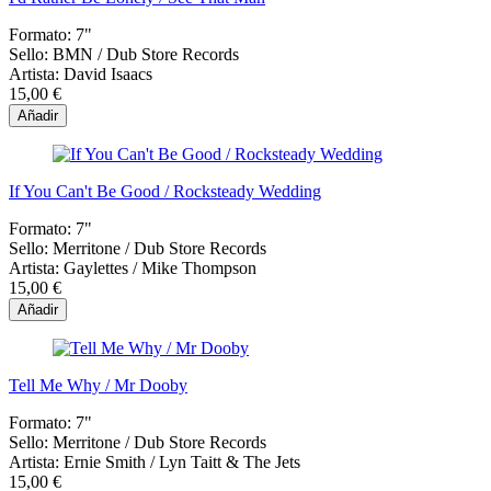
Formato:
7"
Sello:
BMN / Dub Store Records
Artista:
David Isaacs
15,00 €
Añadir
If You Can't Be Good / Rocksteady Wedding
Formato:
7"
Sello:
Merritone / Dub Store Records
Artista:
Gaylettes / Mike Thompson
15,00 €
Añadir
Tell Me Why / Mr Dooby
Formato:
7"
Sello:
Merritone / Dub Store Records
Artista:
Ernie Smith / Lyn Taitt & The Jets
15,00 €