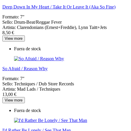
Deep Down In My Heart / Take It Or Leave It (Aka So Fine)
Formato:
7"
Sello:
Drum-Beat/Reggae Fever
Artista:
Clarendonians (Ernest+Freddie), Lynn Taitt+Jets
8,50 €
View more
Fuera de stock
So Afraid / Reason Why
Formato:
7"
Sello:
Techniques / Dub Store Records
Artista:
Mad Lads / Techniques
13,00 €
View more
Fuera de stock
I'd Rather Be Lonely / See That Man