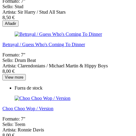
Formato:
7"
Sello:
Stud
Artista:
Sir Harry / Stud All Stars
8,50 €
Añadir
Betrayal / Guess Who's Coming To Dinner
Formato:
7"
Sello:
Drum Beat
Artista:
Clarendonians / Michael Martin & Hippy Boys
8,00 €
View more
Fuera de stock
Choo Choo Wop / Version
Formato:
7"
Sello:
Teem
Artista:
Ronnie Davis
8,00 €