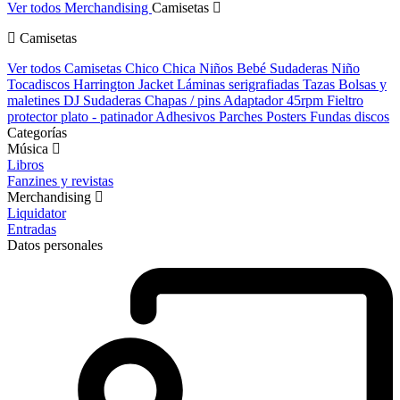
Ver todos Merchandising
Camisetas
Camisetas
Ver todos Camisetas
Chico
Chica
Niños
Bebé
Sudaderas Niño
Tocadiscos
Harrington Jacket
Láminas serigrafiadas
Tazas
Bolsas y
maletines DJ
Sudaderas
Chapas / pins
Adaptador 45rpm
Fieltro
protector plato - patinador
Adhesivos
Parches
Posters
Fundas discos
Categorías
Música
Libros
Fanzines y revistas
Merchandising
Liquidator
Entradas
Datos personales