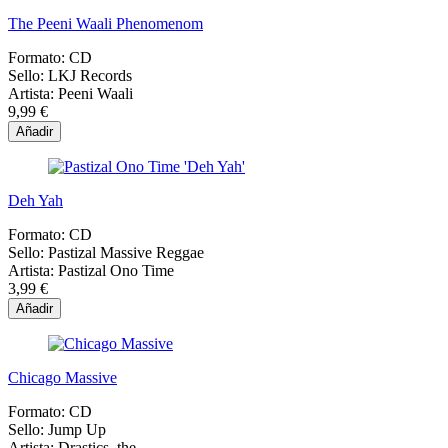
The Peeni Waali Phenomenom
Formato:
CD
Sello:
LKJ Records
Artista:
Peeni Waali
9,99 €
Añadir
Deh Yah
Formato:
CD
Sello:
Pastizal Massive Reggae
Artista:
Pastizal Ono Time
3,99 €
Añadir
Chicago Massive
Formato:
CD
Sello:
Jump Up
Artista:
Drastics, the