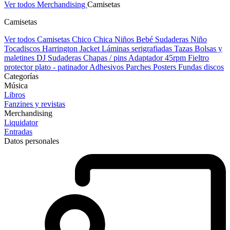
Ver todos Merchandising
Camisetas
Camisetas
Ver todos Camisetas
Chico
Chica
Niños
Bebé
Sudaderas Niño
Tocadiscos
Harrington Jacket
Láminas serigrafiadas
Tazas
Bolsas y
maletines DJ
Sudaderas
Chapas / pins
Adaptador 45rpm
Fieltro
protector plato - patinador
Adhesivos
Parches
Posters
Fundas discos
Categorías
Música
Libros
Fanzines y revistas
Merchandising
Liquidator
Entradas
Datos personales