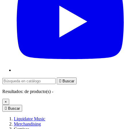

Buscar
Resultados:
de
producto(s) -
×

Buscar
Liquidator Music
Merchandising