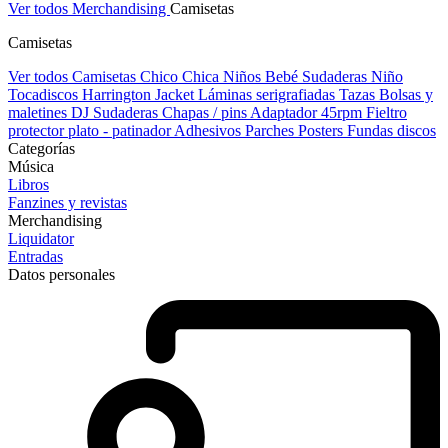
Ver todos Merchandising
Camisetas
Camisetas
Ver todos Camisetas
Chico
Chica
Niños
Bebé
Sudaderas Niño
Tocadiscos
Harrington Jacket
Láminas serigrafiadas
Tazas
Bolsas y
maletines DJ
Sudaderas
Chapas / pins
Adaptador 45rpm
Fieltro
protector plato - patinador
Adhesivos
Parches
Posters
Fundas discos
Categorías
Música
Libros
Fanzines y revistas
Merchandising
Liquidator
Entradas
Datos personales