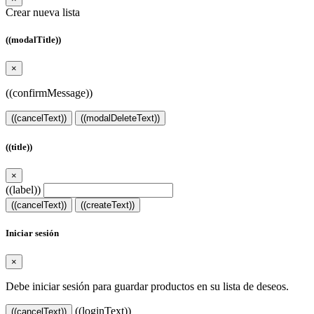
Crear nueva lista
((modalTitle))
×
((confirmMessage))
((cancelText))
((modalDeleteText))
((title))
×
((label))
((cancelText))
((createText))
Iniciar sesión
×
Debe iniciar sesión para guardar productos en su lista de deseos.
((loginText))
((cancelText))