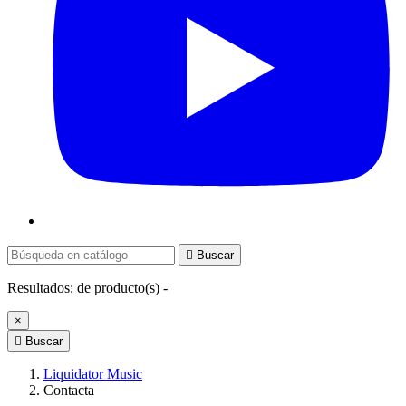

Buscar
Resultados:
de
producto(s) -
×

Buscar
Liquidator Music
Contacta