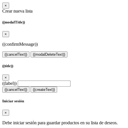
×
Crear nueva lista
((modalTitle))
×
((confirmMessage))
((cancelText))
((modalDeleteText))
((title))
×
((label))
((cancelText))
((createText))
Iniciar sesión
×
Debe iniciar sesión para guardar productos en su lista de deseos.