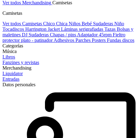
Ver todos Merchandising
Camisetas
Camisetas
Ver todos Camisetas
Chico
Chica
Niños
Bebé
Sudaderas Niño
Tocadiscos
Harrington Jacket
Láminas serigrafiadas
Tazas
Bolsas y
maletines DJ
Sudaderas
Chapas / pins
Adaptador 45rpm
Fieltro
protector plato - patinador
Adhesivos
Parches
Posters
Fundas discos
Categorías
Música
Libros
Fanzines y revistas
Merchandising
Liquidator
Entradas
Datos personales