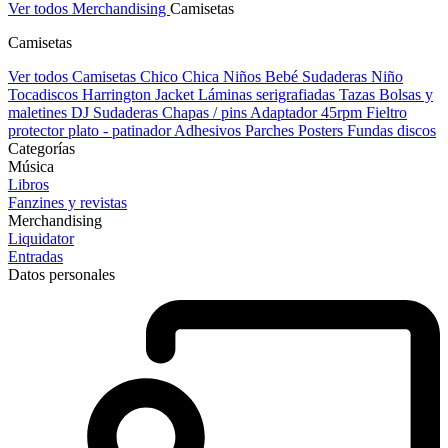
Ver todos Merchandising
Camisetas
Camisetas
Ver todos Camisetas
Chico
Chica
Niños
Bebé
Sudaderas Niño
Tocadiscos
Harrington Jacket
Láminas serigrafiadas
Tazas
Bolsas y
maletines DJ
Sudaderas
Chapas / pins
Adaptador 45rpm
Fieltro
protector plato - patinador
Adhesivos
Parches
Posters
Fundas discos
Categorías
Música
Libros
Fanzines y revistas
Merchandising
Liquidator
Entradas
Datos personales