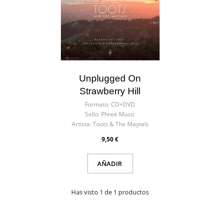
Unplugged On
Strawberry Hill
Formato:
CD+DVD
Sello:
Phree Music
Artista:
Toots & The Maytals
9,50 €
AÑADIR
Has visto 1 de 1 productos