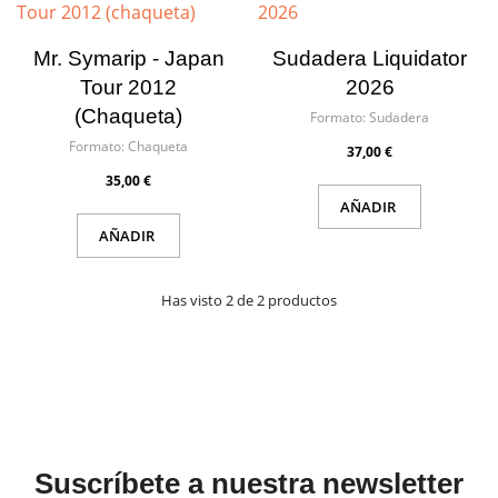
Mr. Symarip - Japan
Sudadera Liquidator
Tour 2012
2026
(chaqueta)
Formato:
Sudadera
Formato:
Chaqueta
37,00 €
35,00 €
AÑADIR
AÑADIR
Has visto 2 de 2 productos
×
×
Crear lista de deseos
Iniciar sesión
Suscríbete a nuestra newsletter