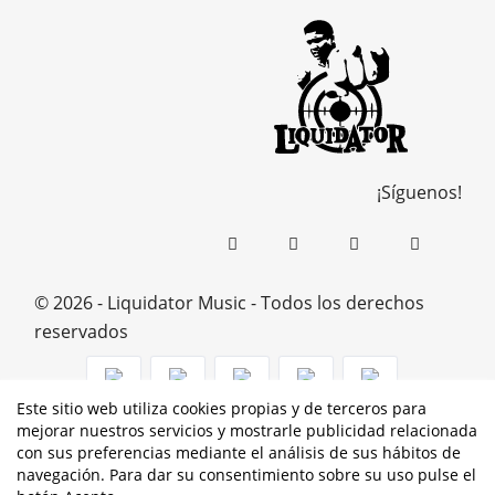
¡Síguenos!
© 2026 - Liquidator Music - Todos los derechos
reservados
Este sitio web utiliza cookies propias y de terceros para
mejorar nuestros servicios y mostrarle publicidad relacionada
PROGRAMA KIT DIGITAL COFINANCIADO POR LOS
con sus preferencias mediante el análisis de sus hábitos de
navegación. Para dar su consentimiento sobre su uso pulse el
FONDOS NEXT GENERATION (EU) DEL MECANISMO DE