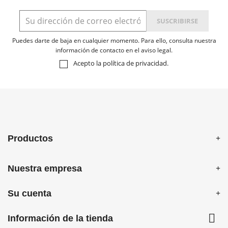
Nombre de la lista de deseos
Debe iniciar sesión para guardar productos en su lista de
deseos.
Puedes darte de baja en cualquier momento. Para ello, consulta nuestra
información de contacto en el aviso legal.
Acepto la
política de privacidad
.
Cancelar
Cancelar
Crear lista de deseos
Iniciar sesión
Productos
Nuestra empresa
Su cuenta

Información de la tienda