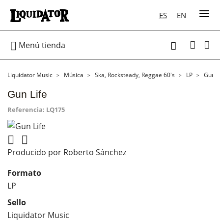
ES
EN

Menú tienda

Liquidator Music
Música
Ska, Rocksteady, Reggae 60's
LP
Gun L
Gun Life
Referencia:
LQ175


Producido por Roberto Sánchez
Formato
LP
Sello
Liquidator Music