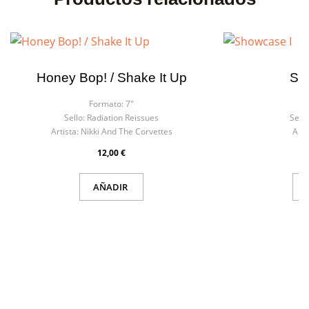
Honey Bop! / Shake It Up
Sh
Formato:
7"
F
Sello:
Radiation Reissues
Sello
Artista:
Nikki And The Corvettes
Arti
12,00 €
AÑADIR