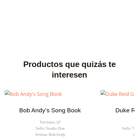
Productos que quizás te
interesen
Bob Andy's Song Book
Duke Rei
Formato:
LP
F
Sello:
Studio One
Sello:
Tro
Artista:
Bob Andy
Art