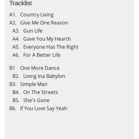
×
×
Crear lista de deseos
Iniciar sesión
Tracklist
A1. Country Living
Nombre de la lista de deseos
Debe iniciar sesión para guardar productos en su lista de
A2. Give Me One Reason
A3. Gun Life
deseos.
A4. Gave You My Hearth
A5. Everyone Has The Right
A6. For A Better Life
Cancelar
Cancelar
Crear lista de deseos
Iniciar sesión
B1 One More Dance
B2. Living Ina Babylon
B3. Simple Man
B4. On The Streets
B5. She's Gone
B6. If You Love Say Yeah