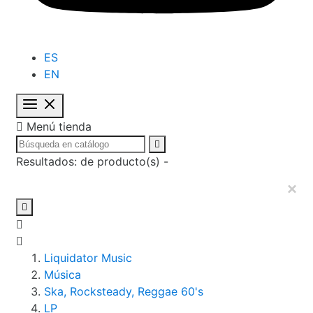
ES
EN

Menú tienda

Resultados:
de
producto(s) -
×

Liquidator Music
Música
Ska, Rocksteady, Reggae 60's
LP