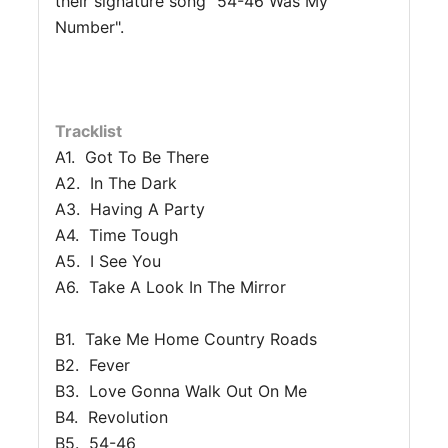
their signature song "54-46 Was My
Number".
Tracklist
A1.
Got To Be There
A2.
In The Dark
A3.
Having A Party
A4.
Time Tough
A5.
I See You
A6.
Take A Look In The Mirror
B1.
Take Me Home Country Roads
B2.
Fever
B3.
Love Gonna Walk Out On Me
B4.
Revolution
B5.
54-46