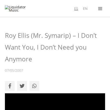
Ir
ES
EN
al
contenido
Roy Ellis (Mr. Symarip) – I Don’t
Want You, I Don’t Need you
Anymore
07/05/2007