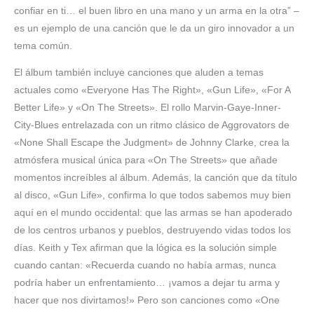
confiar en ti… el buen libro en una mano y un arma en la otra” –
es un ejemplo de una canción que le da un giro innovador a un
tema común.
El álbum también incluye canciones que aluden a temas
actuales como «Everyone Has The Right», «Gun Life», «For A
Better Life» y «On The Streets». El rollo Marvin-Gaye-Inner-
City-Blues entrelazada con un ritmo clásico de Aggrovators de
«None Shall Escape the Judgment» de Johnny Clarke, crea la
atmósfera musical única para «On The Streets» que añade
momentos increíbles al álbum. Además, la canción que da título
al disco, «Gun Life», confirma lo que todos sabemos muy bien
aquí en el mundo occidental: que las armas se han apoderado
de los centros urbanos y pueblos, destruyendo vidas todos los
días. Keith y Tex afirman que la lógica es la solución simple
cuando cantan: «Recuerda cuando no había armas, nunca
podría haber un enfrentamiento… ¡vamos a dejar tu arma y
hacer que nos divirtamos!» Pero son canciones como «One