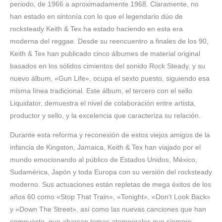
periodo, de 1966 a aproximadamente 1968. Claramente, no
han estado en sintonía con lo que el legendario dúo de
rocksteady Keith & Tex ha estado haciendo en esta era
moderna del reggae. Desde su reencuentro a finales de los 90,
Keith & Tex han publicado cinco álbumes de material original
basados ​​en los sólidos cimientos del sonido Rock Steady, y su
nuevo álbum, «Gun Life», ocupa el sexto puesto, siguiendo esa
misma línea tradicional. Este álbum, el tercero con el sello
Liquidator, demuestra el nivel de colaboración entre artista,
productor y sello, y la excelencia que caracteriza su relación.
Durante esta reforma y reconexión de estos viejos amigos de la
infancia de Kingston, Jamaica, Keith & Tex han viajado por el
mundo emocionando al público de Estados Unidos, México,
Sudamérica, Japón y toda Europa con su versión del rocksteady
moderno. Sus actuaciones están repletas de mega éxitos de los
años 60 como «Stop That Train», «Tonight», «Don’t Look Back»
y «Down The Street», así como las nuevas canciones que han
compuesto, que abarcan temas atemporales que siempre