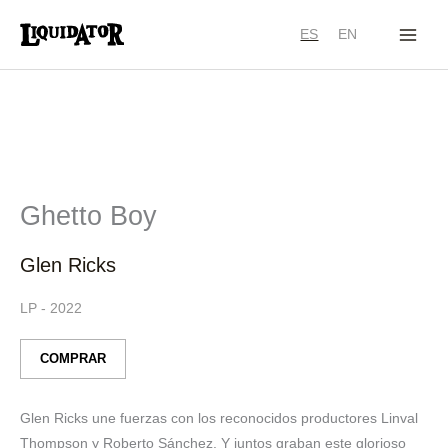
Ir
ES
EN
al
contenido
Ghetto Boy
Glen Ricks
LP
-
2022
COMPRAR
Glen Ricks une fuerzas con los reconocidos productores Linval
Thompson y Roberto Sánchez. Y juntos graban este glorioso