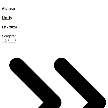
Alpheus
Unify
LP
-
2024
Comprar
1
2
3
...
8