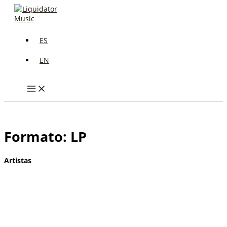
Ir
al
contenido
ES
EN
Formato: LP
Artistas