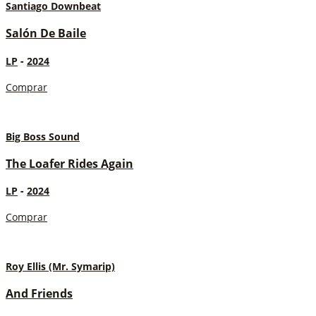
Santiago Downbeat
Salón De Baile
LP
-
2024
Comprar
Big Boss Sound
The Loafer Rides Again
LP
-
2024
Comprar
Roy Ellis (Mr. Symarip)
And Friends