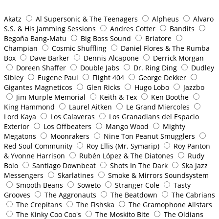
Akatz
Al Supersonic & The Teenagers
Alpheus
Alvaro
S.S. & His Jamming Sessions
Andres Cotter
Bandits
Begoña Bang-Matu
Big Boss Sound
Briatore
Champian
Cosmic Shuffling
Daniel Flores & The Rumba
Box
Dave Barker
Dennis Alcapone
Derrick Morgan
Doreen Shaffer
Double Jabs
Dr. Ring Ding
Dudley
Sibley
Eugene Paul
Flight 404
George Dekker
Gigantes Magneticos
Glen Ricks
Hugo Lobo
Jazzbo
Jim Murple Memorial
Keith & Tex
Ken Boothe
King Hammond
Laurel Aitken
Le Grand Miercoles
Lord Kaya
Los Calaveras
Los Granadians del Espacio
Exterior
Los Offbeaters
Mango Wood
Mighty
Megatons
Moonrakers
Nine Ton Peanut Smugglers
Red Soul Community
Roy Ellis (Mr. Symarip)
Roy Panton
& Yvonne Harrison
Rubén López & The Diatones
Rudy
Bolo
Santiago Downbeat
Shots In The Dark
Ska Jazz
Messengers
Skarlatines
Smoke & Mirrors Soundsystem
Smooth Beans
Soweto
Stranger Cole
Tasty
Grooves
The Aggronauts
The Beatdown
The Cabrians
The Crepitans
The Fishska
The Gramophone Allstars
The Kinky Coo Coo's
The Moskito Bite
The Oldians