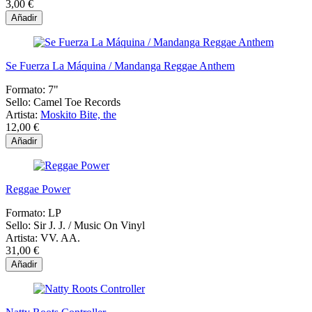
3,00 €
Añadir
Se Fuerza La Máquina / Mandanga Reggae Anthem
Formato:
7"
Sello:
Camel Toe Records
Artista:
Moskito Bite, the
12,00 €
Añadir
Reggae Power
Formato:
LP
Sello:
Sir J. J. / Music On Vinyl
Artista:
VV. AA.
31,00 €
Añadir