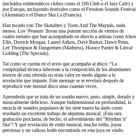
(incluídos emblemáticos clubes como el 100 Club o el Jazz Cafe) y
por Europa, incluyendo festivales como el Freedom Sounds Festival
(Alemania) o el Dance Ska La (Francia).
Han tocado con The Skatalites y Toots And The Maytals, nada
menos. Los ‘Peanuts’ llevan una potente sección de vientos de
cuatro metales que han acompañado en directo a artistas como Alton
Ellis, Derrick Morgan, Laurel Aitken, Dave Barker, Dawn Penn,
Lee Thompson & Dangermen (Madness), Horace Panter & Linval
Golding (The Specials).
Tal como se cuenta en el texto que acompaña al disco: “La
complejidad técnica inherente a la composición de los abundantes
tesoros de esta ofrenda no resta valor en modo alguno a la
revelación que imparte. Este mensaje se te revelará después de
reproducir este inusual disco unas cuantas veces.
Aprenderás que se trata de un sonido nuevo, puro, simple, dorado y
musicalmente delicioso. Aunque bidimensional en profundidad, la
mezcla de sonidos populares de los siete mares ha dado como
resultado un excelente trabajo de alquimia musical. ¡Esta rara
grabación proclama, de hecho, el advenimiento del "Rhythm 'n'
Ska"! Y qué revelación de estilo musical, mucho estilo, joyas
preciosas y un valioso botín encontrarás en esta joya en vinilo.