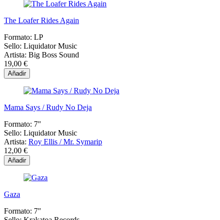
The Loafer Rides Again
Formato:
LP
Sello:
Liquidator Music
Artista:
Big Boss Sound
19,00 €
Añadir
Mama Says / Rudy No Deja
Formato:
7"
Sello:
Liquidator Music
Artista:
Roy Ellis / Mr. Symarip
12,00 €
Añadir
Gaza
Formato:
7"
Sello:
Krakatoa Records