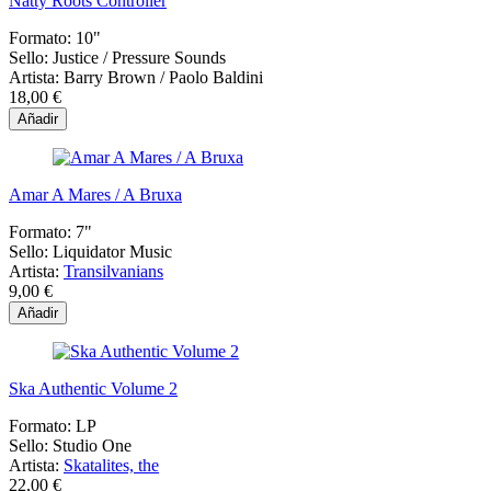
Natty Roots Controller
Formato:
10"
Sello:
Justice / Pressure Sounds
Artista:
Barry Brown / Paolo Baldini
18,00 €
Añadir
Amar A Mares / A Bruxa
Formato:
7"
Sello:
Liquidator Music
Artista:
Transilvanians
9,00 €
Añadir
Ska Authentic Volume 2
Formato:
LP
Sello:
Studio One
Artista:
Skatalites, the
22,00 €