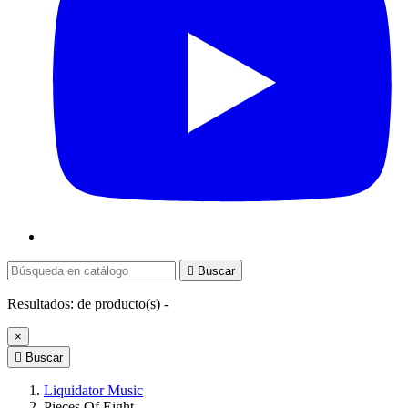

Buscar
Resultados:
de
producto(s) -
×

Buscar
Liquidator Music
Pieces Of Eight