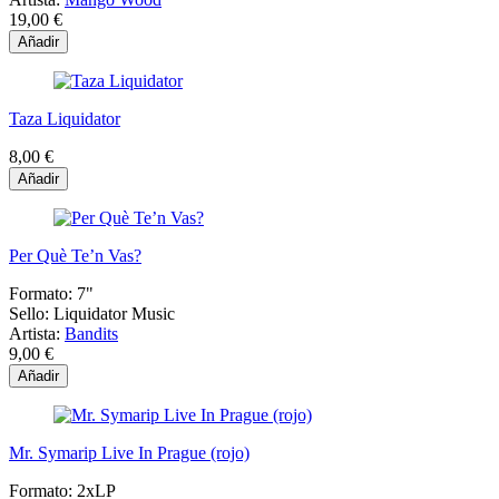
19,00 €
Añadir
Taza Liquidator
8,00 €
Añadir
Per Què Te’n Vas?
Formato:
7"
Sello:
Liquidator Music
Artista:
Bandits
9,00 €
Añadir
Mr. Symarip Live In Prague (rojo)
Formato:
2xLP