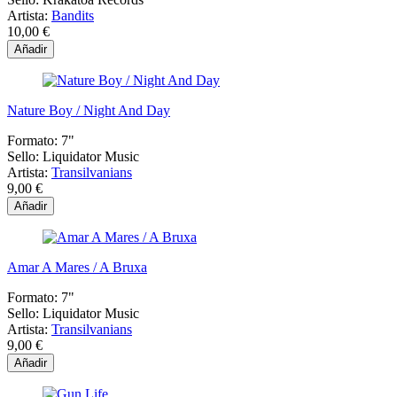
Artista:
Bandits
10,00 €
Añadir
Nature Boy / Night And Day
Formato:
7"
Sello:
Liquidator Music
Artista:
Transilvanians
9,00 €
Añadir
Amar A Mares / A Bruxa
Formato:
7"
Sello:
Liquidator Music
Artista:
Transilvanians
9,00 €
Añadir