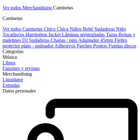
Ver todos Merchandising
Camisetas
Camisetas
Ver todos Camisetas
Chico
Chica
Niños
Bebé
Sudaderas Niño
Tocadiscos
Harrington Jacket
Láminas serigrafiadas
Tazas
Bolsas y
maletines DJ
Sudaderas
Chapas / pins
Adaptador 45rpm
Fieltro
protector plato - patinador
Adhesivos
Parches
Posters
Fundas discos
Categorías
Música
Libros
Fanzines y revistas
Merchandising
Liquidator
Entradas
Datos personales