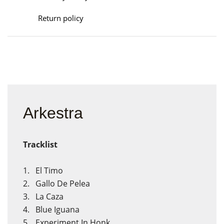
Return policy
Arkestra
Tracklist
1.
El Timo
2.
Gallo De Pelea
3.
La Caza
4.
Blue Iguana
5.
Experiment In Honk