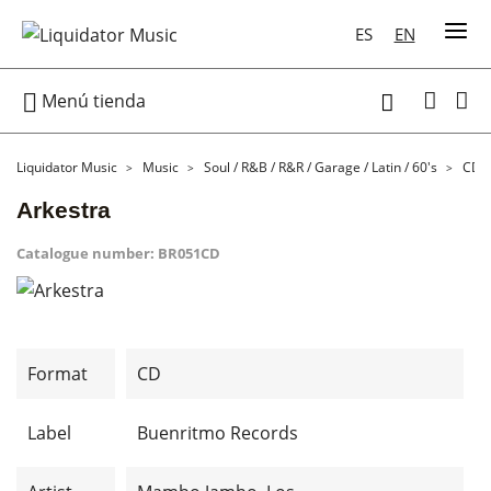
ES
EN

Menú tienda

Liquidator Music
Music
Soul / R&B / R&R / Garage / Latin / 60's
CD
Arkestra
Catalogue number:
BR051CD
Format
CD
Label
Buenritmo Records