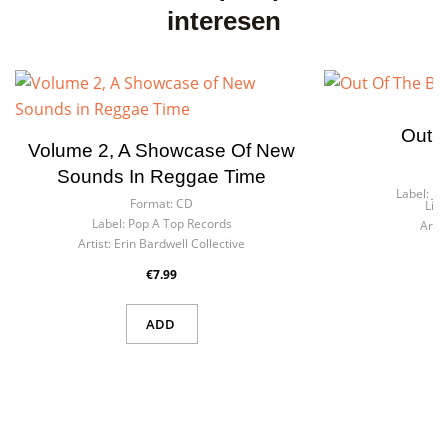
interesen
Out O
Volume 2, A Showcase Of New
F
Sounds In Reggae Time
Label:
Ji
Format:
CD
Liqu
Label:
Pop A Top Records
Artist
Artist:
Erin Bardwell Collective
€7.99
ADD