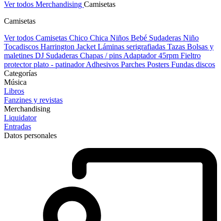
Ver todos Merchandising
Camisetas
Camisetas
Ver todos Camisetas
Chico
Chica
Niños
Bebé
Sudaderas Niño
Tocadiscos
Harrington Jacket
Láminas serigrafiadas
Tazas
Bolsas y
maletines DJ
Sudaderas
Chapas / pins
Adaptador 45rpm
Fieltro
protector plato - patinador
Adhesivos
Parches
Posters
Fundas discos
Categorías
Música
Libros
Fanzines y revistas
Merchandising
Liquidator
Entradas
Datos personales