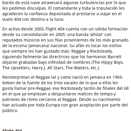
bordo de esta nave atravesará algunas turbulencias por lo que
les pedimos disculpas. El comandante y toda la tripulación les
agradecen la confianza depositada al prestarse a viajar en el
vuelo 404 con destino a la luna.
En activo desde 2003, Flight 404 cuenta con un sólida formación
desde su consolidación en 2005: una banda ‘allstar’ con
reputados músicos en sus filas provinientes de los más granado
de la escena ‘jamaicana’ nacional. Su afán es tocar los estilos
que siempre les han gustado más: Reggae y Rocksteady,
siguiendo fielmente las directrices que los hermanos Barrett
dejaron grabadas bajo infinidad de nombres (The Hippy Boys,
The Upsetters, Harry J. All Stars, The Wailers, etc.).
Reinterpretan el Reggae tal y como nació en Jamaica en 1969,
beben de la fuente de los tríos vocales de lo que a ellos les
gusta llamar pre-Reggae, ese Rocksteady tardío de finales del 68
en el que ya empiezan a despuntarse matices de tempo y
patrones de ritmo cercanos al Reggae. Desde su nacimiento
han actuado por toda Europa con gran aceptación por parte del
público.
Flight 404