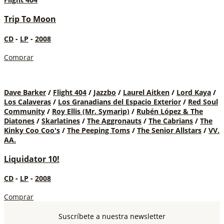
Trip To Moon
CD
-
LP
-
2008
Comprar
Dave Barker
/
Flight 404
/
Jazzbo
/
Laurel Aitken
/
Lord Kaya
/
Los Calaveras
/
Los Granadians del Espacio Exterior
/
Red Soul
Community
/
Roy Ellis (Mr. Symarip)
/
Rubén López & The
Diatones
/
Skarlatines
/
The Aggronauts
/
The Cabrians
/
The
Kinky Coo Coo's
/
The Peeping Toms
/
The Senior Allstars
/
VV.
AA.
Liquidator 10!
CD
-
LP
-
2008
Comprar
Suscríbete a nuestra newsletter