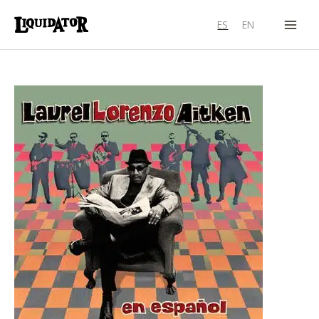
Ir
ES
EN
al
contenido