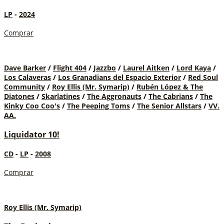
LP
-
2024
Comprar
Dave Barker
/
Flight 404
/
Jazzbo
/
Laurel Aitken
/
Lord Kaya
/
Los Calaveras
/
Los Granadians del Espacio Exterior
/
Red Soul
Community
/
Roy Ellis (Mr. Symarip)
/
Rubén López & The
Diatones
/
Skarlatines
/
The Aggronauts
/
The Cabrians
/
The
Kinky Coo Coo's
/
The Peeping Toms
/
The Senior Allstars
/
VV.
AA.
Liquidator 10!
CD
-
LP
-
2008
Comprar
Roy Ellis (Mr. Symarip)