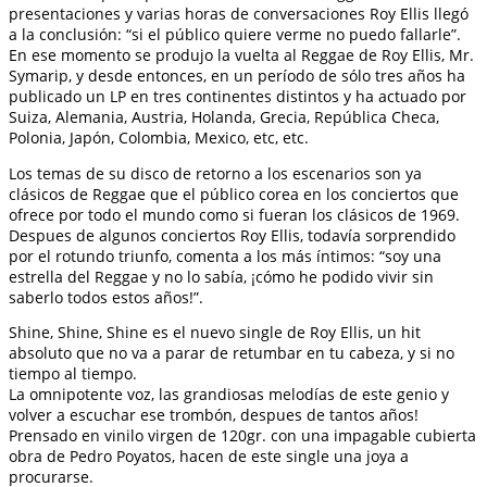
presentaciones y varias horas de conversaciones Roy Ellis llegó
a la conclusión: “si el público quiere verme no puedo fallarle”.
En ese momento se produjo la vuelta al Reggae de Roy Ellis, Mr.
Symarip, y desde entonces, en un período de sólo tres años ha
publicado un LP en tres continentes distintos y ha actuado por
Suiza, Alemania, Austria, Holanda, Grecia, República Checa,
Polonia, Japón, Colombia, Mexico, etc, etc.
Los temas de su disco de retorno a los escenarios son ya
clásicos de Reggae que el público corea en los conciertos que
ofrece por todo el mundo como si fueran los clásicos de 1969.
Despues de algunos conciertos Roy Ellis, todavía sorprendido
por el rotundo triunfo, comenta a los más íntimos: “soy una
estrella del Reggae y no lo sabía, ¡cómo he podido vivir sin
saberlo todos estos años!”.
Shine, Shine, Shine es el nuevo single de Roy Ellis, un hit
absoluto que no va a parar de retumbar en tu cabeza, y si no
tiempo al tiempo.
La omnipotente voz, las grandiosas melodías de este genio y
volver a escuchar ese trombón, despues de tantos años!
Prensado en vinilo virgen de 120gr. con una impagable cubierta
obra de Pedro Poyatos, hacen de este single una joya a
procurarse.