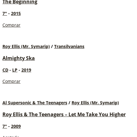
The Beginning
7"
-
2015
Comprar
Roy Ellis (Mr. Symarip)
/
Transilvanians
Almighty Ska
CD
-
LP
-
2019
Comprar
Al Supersonic & The Teenagers
/
Roy Ellis (Mr. Symarip)
Roy Ellis & The Teenagers – Let Me Take You Higher
7"
-
2009