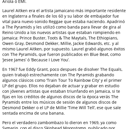
Ariola ó EMI.
Laurel Aitken era el artista jamaicano más importante residente
en Inglaterra a finales de los 60 y su labor de embajador fue
vital para nuevo sonido Reggae que estaba naciendo. Apadrinó
a The Pyramids y les utilizó como banda para llevar de gira al
Reino Unido a los nuevos artistas que estaban rompiendo en
Jamaica: Prince Buster, Toots & The Maytals, The Ethiopians,
Owen Gray, Desmond Dekker, Millie, Jackie Edwards, etc. y al
mismo Laurel Aitken, por supuesto. Laurel grabó algunos éxitos
con The Pyramids, que fueron publicados en Blue Beat, como
‘Jesee James’ ó ‘Because I Love You’.
En 1967 fue Eddy Grant, poco despues de disolver The Equals,
quien trabajó estrechamente con The Pyramids grabando
algunos clásicos como ‘Train Tour To Rainbow City’ y el primer
LP del grupo. Ellos no dejaban de actuar y grabar en estudio
con jóvenes artistas que estaban triunfando en Jamaica, si te
fijas en los créditos de algunos discos de la época verás The
Pyramids entre los músicos de sesión de algunos discos de
Desmond Dekker o el LP de Millie ‘Time Will Tell’, ese que sale
sentada encima de una banana.
Pero el verdadero zambombazo lo dieron en 1969, ya como
Symarip, con el disco Skinhead Moonstomp, publicado por