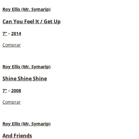
Roy Ellis (Mr. Symarip)
Can You Feel It / Get Up
7"
-
2014
Comprar
Roy Ellis (Mr. Symarip)
Shine Shine Shine
7"
-
2008
Comprar
Roy Ellis (Mr. Symarip)
And Friends