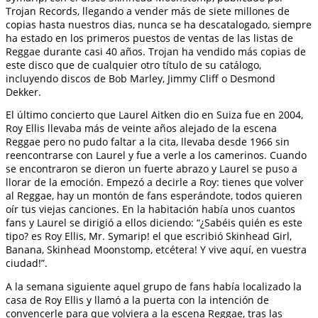
Trojan Records, llegando a vender más de siete millones de
copias hasta nuestros dias, nunca se ha descatalogado, siempre
ha estado en los primeros puestos de ventas de las listas de
Reggae durante casi 40 años. Trojan ha vendido más copias de
este disco que de cualquier otro título de su catálogo,
incluyendo discos de Bob Marley, Jimmy Cliff o Desmond
Dekker.
El último concierto que Laurel Aitken dio en Suiza fue en 2004,
Roy Ellis llevaba más de veinte años alejado de la escena
Reggae pero no pudo faltar a la cita, llevaba desde 1966 sin
reencontrarse con Laurel y fue a verle a los camerinos. Cuando
se encontraron se dieron un fuerte abrazo y Laurel se puso a
llorar de la emoción. Empezó a decirle a Roy: tienes que volver
al Reggae, hay un montón de fans esperándote, todos quieren
oír tus viejas canciones. En la habitación había unos cuantos
fans y Laurel se dirigió a ellos diciendo: “¿Sabéis quién es este
tipo? es Roy Ellis, Mr. Symarip! el que escribió Skinhead Girl,
Banana, Skinhead Moonstomp, etcétera! Y vive aquí, en vuestra
ciudad!”.
A la semana siguiente aquel grupo de fans había localizado la
casa de Roy Ellis y llamó a la puerta con la intención de
convencerle para que volviera a la escena Reggae, tras las