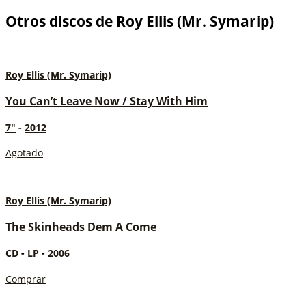
Otros discos de Roy Ellis (Mr. Symarip)
Roy Ellis (Mr. Symarip)
You Can’t Leave Now / Stay With Him
7"
-
2012
Agotado
Roy Ellis (Mr. Symarip)
The Skinheads Dem A Come
CD
-
LP
-
2006
Comprar