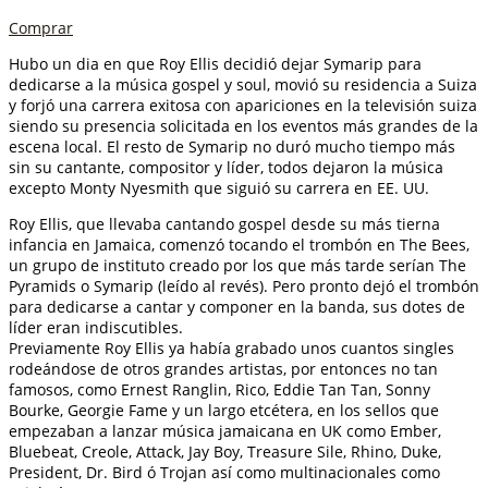
Comprar
Hubo un dia en que Roy Ellis decidió dejar Symarip para
dedicarse a la música gospel y soul, movió su residencia a Suiza
y forjó una carrera exitosa con apariciones en la televisión suiza
siendo su presencia solicitada en los eventos más grandes de la
escena local. El resto de Symarip no duró mucho tiempo más
sin su cantante, compositor y líder, todos dejaron la música
excepto Monty Nyesmith que siguió su carrera en EE. UU.
Roy Ellis, que llevaba cantando gospel desde su más tierna
infancia en Jamaica, comenzó tocando el trombón en The Bees,
un grupo de instituto creado por los que más tarde serían The
Pyramids o Symarip (leído al revés). Pero pronto dejó el trombón
para dedicarse a cantar y componer en la banda, sus dotes de
líder eran indiscutibles.
Previamente Roy Ellis ya había grabado unos cuantos singles
rodeándose de otros grandes artistas, por entonces no tan
famosos, como Ernest Ranglin, Rico, Eddie Tan Tan, Sonny
Bourke, Georgie Fame y un largo etcétera, en los sellos que
empezaban a lanzar música jamaicana en UK como Ember,
Bluebeat, Creole, Attack, Jay Boy, Treasure Sile, Rhino, Duke,
President, Dr. Bird ó Trojan así como multinacionales como