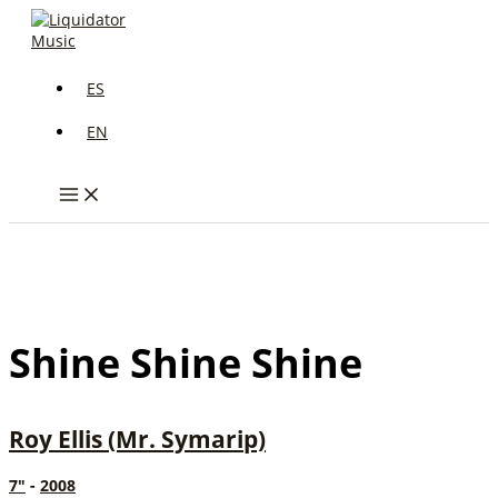
Ir
al
contenido
ES
EN
Shine Shine Shine
Roy Ellis (Mr. Symarip)
7"
-
2008