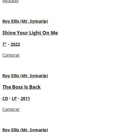
Agotado
Roy Ellis (Mr. Symarip)
Shine Your Light On Me
7"
-
2022
Comprar
Roy Ellis (Mr. Symarip)
The Boss Is Back
CD
-
LP
-
2011
Comprar
Roy Ellis (Mr. Symarip)