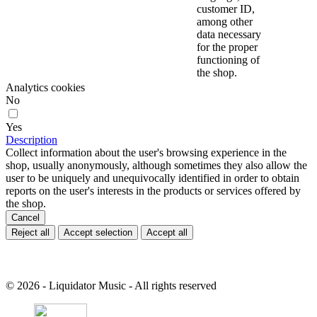
customer ID,
among other
data necessary
for the proper
functioning of
the shop.
Analytics cookies
No
Yes
Description
Collect information about the user's browsing experience in the
shop, usually anonymously, although sometimes they also allow the
user to be uniquely and unequivocally identified in order to obtain
reports on the user's interests in the products or services offered by
the shop.
Cancel
Reject all
Accept selection
Accept all
© 2026 - Liquidator Music - All rights reserved