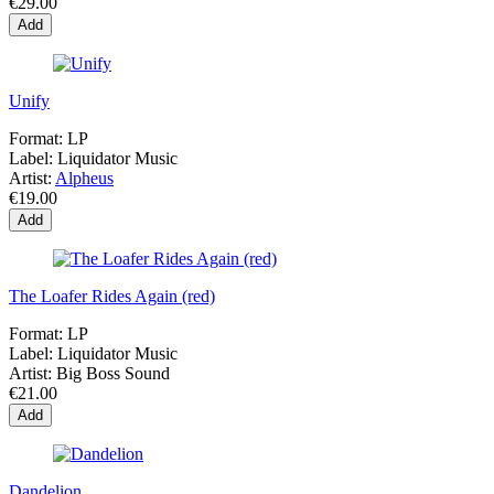
€29.00
Add
Unify
Format:
LP
Label:
Liquidator Music
Artist:
Alpheus
€19.00
Add
The Loafer Rides Again (red)
Format:
LP
Label:
Liquidator Music
Artist:
Big Boss Sound
€21.00
Add
Dandelion