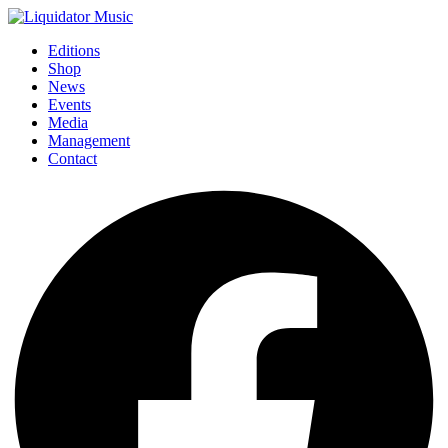
Editions
Shop
News
Events
Media
Management
Contact