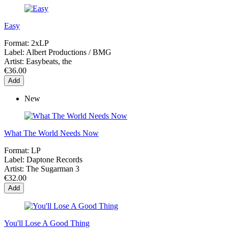
Easy
Format:
2xLP
Label:
Albert Productions / BMG
Artist:
Easybeats, the
€36.00
Add
New
What The World Needs Now
Format:
LP
Label:
Daptone Records
Artist:
The Sugarman 3
€32.00
Add
You'll Lose A Good Thing