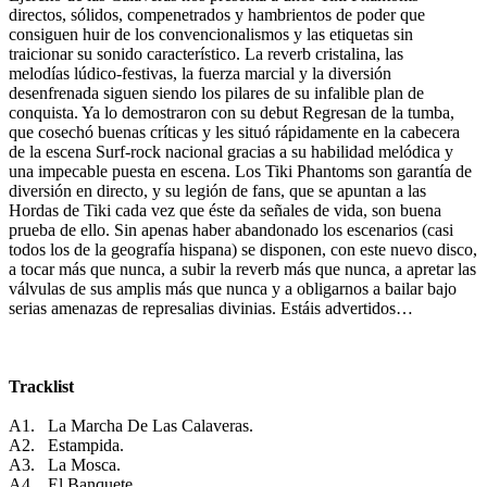
directos, sólidos, compenetrados y hambrientos de poder que
consiguen huir de los convencionalismos y las etiquetas sin
traicionar su sonido característico. La reverb cristalina, las
melodías lúdico-festivas, la fuerza marcial y la diversión
desenfrenada siguen siendo los pilares de su infalible plan de
conquista. Ya lo demostraron con su debut Regresan de la tumba,
que cosechó buenas críticas y les situó rápidamente en la cabecera
de la escena Surf-rock nacional gracias a su habilidad melódica y
una impecable puesta en escena. Los Tiki Phantoms son garantía de
diversión en directo, y su legión de fans, que se apuntan a las
Hordas de Tiki cada vez que éste da señales de vida, son buena
prueba de ello. Sin apenas haber abandonado los escenarios (casi
todos los de la geografía hispana) se disponen, con este nuevo disco,
a tocar más que nunca, a subir la reverb más que nunca, a apretar las
válvulas de sus amplis más que nunca y a obligarnos a bailar bajo
serias amenazas de represalias divinias. Estáis advertidos…
Tracklist
A1. La Marcha De Las Calaveras.
A2. Estampida.
A3. La Mosca.
A4. El Banquete.