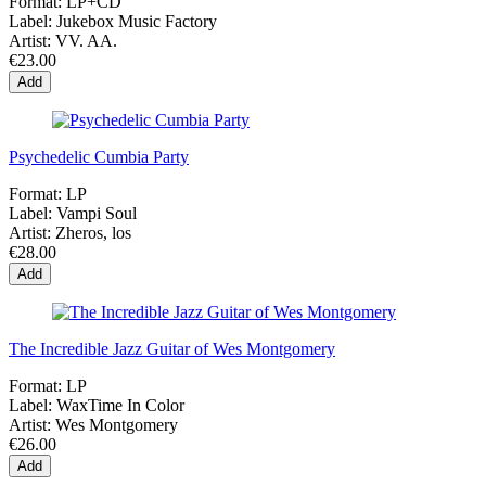
Format:
LP+CD
Label:
Jukebox Music Factory
Artist:
VV. AA.
€23.00
Add
Psychedelic Cumbia Party
Format:
LP
Label:
Vampi Soul
Artist:
Zheros, los
€28.00
Add
The Incredible Jazz Guitar of Wes Montgomery
Format:
LP
Label:
WaxTime In Color
Artist:
Wes Montgomery
€26.00
Add