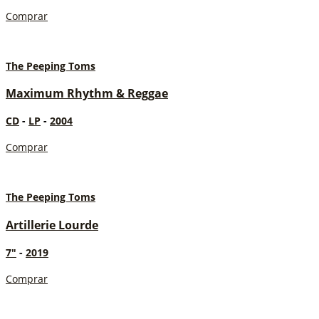
Comprar
The Peeping Toms
Maximum Rhythm & Reggae
CD
-
LP
-
2004
Comprar
The Peeping Toms
Artillerie Lourde
7"
-
2019
Comprar