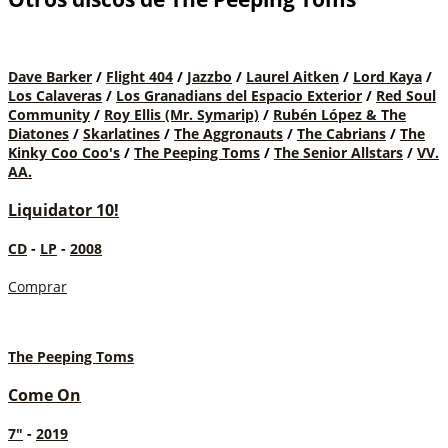
Dave Barker
/
Flight 404
/
Jazzbo
/
Laurel Aitken
/
Lord Kaya
/
Los Calaveras
/
Los Granadians del Espacio Exterior
/
Red Soul
Community
/
Roy Ellis (Mr. Symarip)
/
Rubén López & The
Diatones
/
Skarlatines
/
The Aggronauts
/
The Cabrians
/
The
Kinky Coo Coo's
/
The Peeping Toms
/
The Senior Allstars
/
VV.
AA.
Liquidator 10!
CD
-
LP
-
2008
Comprar
The Peeping Toms
Come On
7"
-
2019