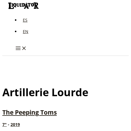
Ir
al
contenido
ES
EN
Artillerie Lourde
The Peeping Toms
7"
-
2019