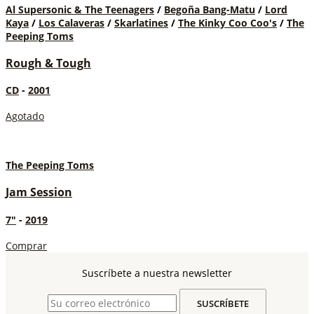
Al Supersonic & The Teenagers
/
Begoña Bang-Matu
/
Lord
Kaya
/
Los Calaveras
/
Skarlatines
/
The Kinky Coo Coo's
/
The
Peeping Toms
Rough & Tough
CD
-
2001
Agotado
The Peeping Toms
Jam Session
7"
-
2019
Comprar
Suscríbete a nuestra newsletter