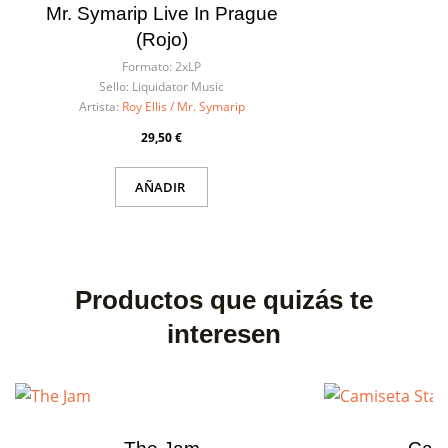
Mr. Symarip Live In Prague
(rojo)
Formato:
2xLP
Sello:
Liquidator Music
Artista:
Roy Ellis / Mr. Symarip
29,50 €
AÑADIR
Productos que quizás te
interesen