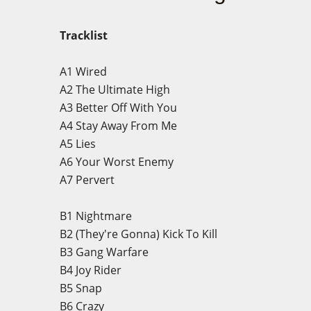
Tracklist
A1
Wired
A2
The Ultimate High
A3
Better Off With You
A4
Stay Away From Me
A5
Lies
A6
Your Worst Enemy
A7
Pervert
B1
Nightmare
B2
(They're Gonna) Kick To Kill
B3
Gang Warfare
B4
Joy Rider
B5
Snap
B6
Crazy