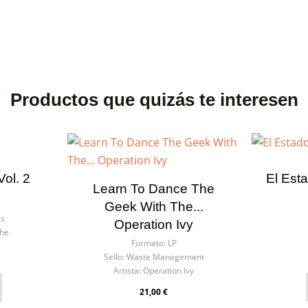
Productos que quizás te interesen
ol. 2
El Est
Learn To Dance The
Geek With The...
ss
Operation Ivy
he
Formato:
LP
Sello:
Waste Management
Artista:
Operation Ivy
21,00 €