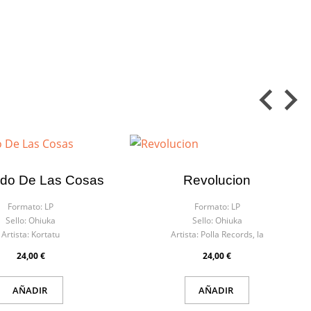
ado De Las Cosas
Revolucion
Formato:
LP
Formato:
LP
Sello:
Ohiuka
Sello:
Ohiuka
Artista:
Kortatu
Artista:
Polla Records, la
24,00 €
24,00 €
AÑADIR
AÑADIR