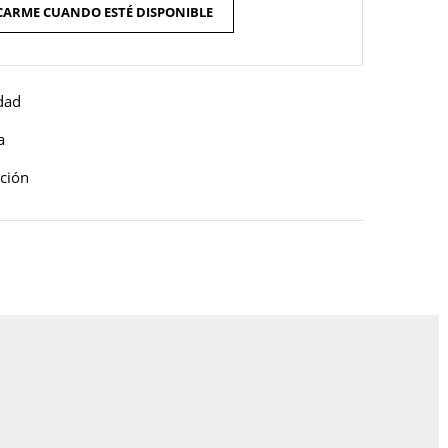
CARME CUANDO ESTÉ DISPONIBLE
idad
a
ución