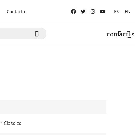
Contacto
ES
EN

contact_s
 Classics