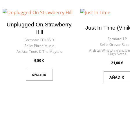
Unplugged On Strawberry
Just In Time (vini
Hill
Formato:
LP
Formato:
CD+DVD
Sello:
Grover Reco
Sello:
Phree Music
Artista:
Winston Francis 
Artista:
Toots & The Maytals
High Notes
9,50 €
21,00 €
AÑADIR
AÑADIR