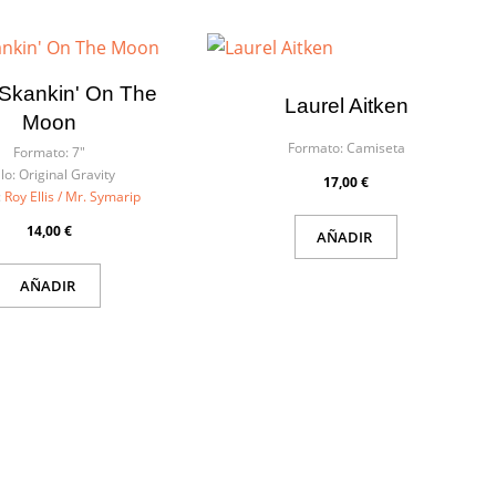
Skankin' On The
Laurel Aitken
Moon
Formato:
Camiseta
Formato:
7"
lo:
Original Gravity
17,00 €
:
Roy Ellis / Mr. Symarip
14,00 €
AÑADIR
AÑADIR