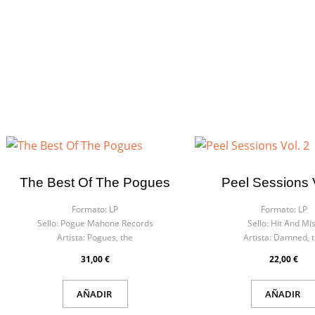
The Best Of The Pogues
Peel Sessions V
Formato:
LP
Formato:
LP
Sello:
Pogue Mahone Records
Sello:
Hit And Mi
Artista:
Pogues, the
Artista:
Damned, t
31,00 €
22,00 €
AÑADIR
AÑADIR