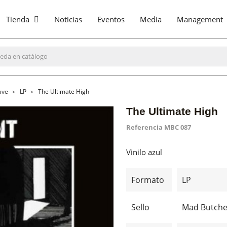
Tienda
Noticias
Eventos
Media
Management
ave
LP
The Ultimate High
The Ultimate High
Referencia
MBC 087
Vinilo azul
Formato
LP
Sello
Mad Butcher