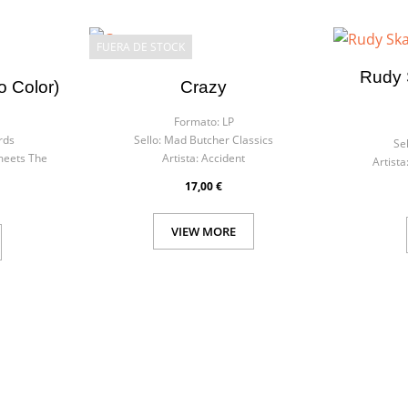
FUERA DE STOCK
Rudy 
lo Color)
Crazy
Formato:
LP
rds
Sello:
Mad Butcher Classics
Sel
meets The
Artista:
Accident
Artista
17,00 €
VIEW MORE