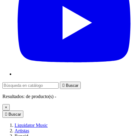

Buscar
Resultados:
de
producto(s) -
×

Buscar
Liquidator Music
Artistas