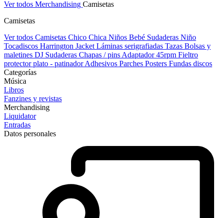
Ver todos Merchandising
Camisetas
Camisetas
Ver todos Camisetas
Chico
Chica
Niños
Bebé
Sudaderas Niño
Tocadiscos
Harrington Jacket
Láminas serigrafiadas
Tazas
Bolsas y
maletines DJ
Sudaderas
Chapas / pins
Adaptador 45rpm
Fieltro
protector plato - patinador
Adhesivos
Parches
Posters
Fundas discos
Categorías
Música
Libros
Fanzines y revistas
Merchandising
Liquidator
Entradas
Datos personales