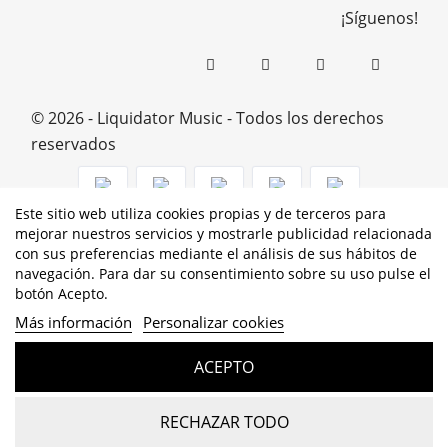
¡Síguenos!
© 2026 - Liquidator Music - Todos los derechos
reservados
Este sitio web utiliza cookies propias y de terceros para
mejorar nuestros servicios y mostrarle publicidad relacionada
PROGRAMA KIT DIGITAL COFINANCIADO POR LOS
con sus preferencias mediante el análisis de sus hábitos de
navegación. Para dar su consentimiento sobre su uso pulse el
FONDOS NEXT GENERATION (EU) DEL MECANISMO DE
botón Acepto.
RECUPERACIÓN Y RESILENCIA
Más información
Personalizar cookies
ACEPTO
RECHAZAR TODO