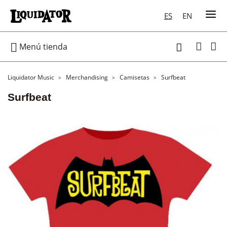
ES
EN

Menú tienda

Liquidator Music
Merchandising
Camisetas
Surfbeat
Surfbeat