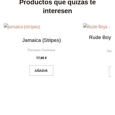
Productos que quizás te
interesen
Rude Boys 
Jamaica (stripes)
Formato:
Camiseta
Form
17,00 €
AÑADIR