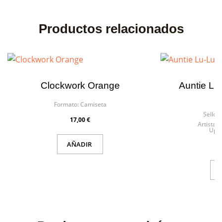
Productos relacionados
Clockwork Orange
Auntie Lu
Formato:
Camiseta
F
Sello:
17,00 €
Artista:
J
Upse
AÑADIR