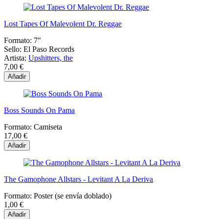
Lost Tapes Of Malevolent Dr. Reggae
Formato:
7"
Sello:
El Paso Records
Artista:
Upshitters, the
7,00 €
Añadir
Boss Sounds On Pama
Formato:
Camiseta
17,00 €
Añadir
The Gamophone Allstars - Levitant A La Deriva
Formato:
Poster (se envía doblado)
1,00 €
Añadir