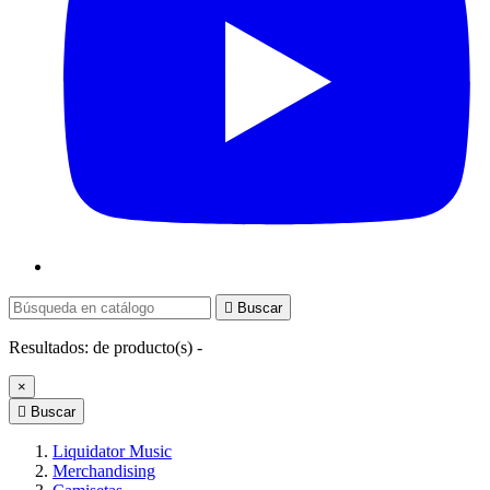

Buscar
Resultados:
de
producto(s) -
×

Buscar
Liquidator Music
Merchandising