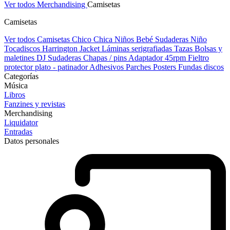
Ver todos Merchandising
Camisetas
Camisetas
Ver todos Camisetas
Chico
Chica
Niños
Bebé
Sudaderas Niño
Tocadiscos
Harrington Jacket
Láminas serigrafiadas
Tazas
Bolsas y
maletines DJ
Sudaderas
Chapas / pins
Adaptador 45rpm
Fieltro
protector plato - patinador
Adhesivos
Parches
Posters
Fundas discos
Categorías
Música
Libros
Fanzines y revistas
Merchandising
Liquidator
Entradas
Datos personales