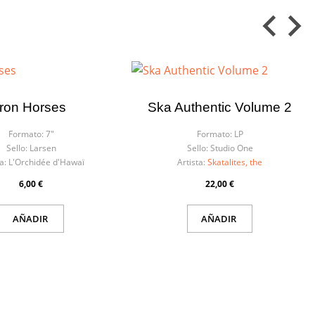
Iron Horses
Ska Authentic Volume 2
Formato:
7"
Formato:
LP
Sello:
Larsen
Sello:
Studio One
a:
L'Orchidée d'Hawaï
Artista:
Skatalites, the
6,00 €
22,00 €
AÑADIR
AÑADIR