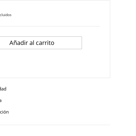
cluidos
Añadir al carrito
idad
a
ución