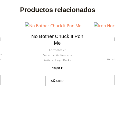
Productos relacionados
No Bother Chuck It Pon
I
Me
Formato:
7"
s
Sello:
Fruits Records
e
Artist
Artista:
Lloyd Parks
10,00 €
AÑADIR