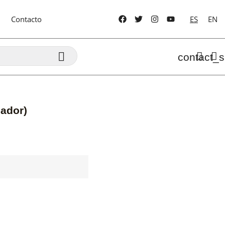
Contacto
ES
EN

contact_s
nador)