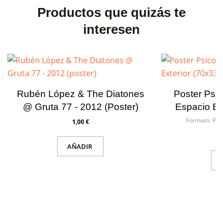
deseos.
Productos que quizás te
interesen
Cancelar
Cancelar
Crear lista de deseos
Iniciar sesión
Rubén López & The Diatones
Poster Psi
@ Gruta 77 - 2012 (poster)
Espacio Ex
Formato:
Pos
1,00 €
AÑADIR