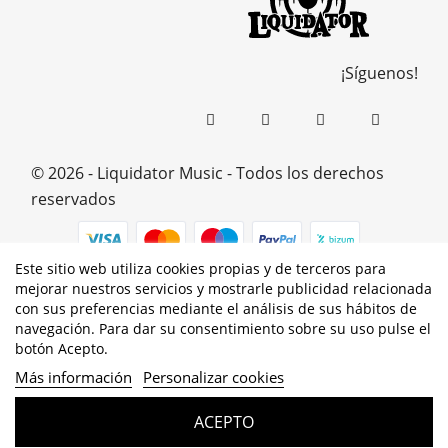
¡Síguenos!
© 2026 - Liquidator Music - Todos los derechos
reservados
Este sitio web utiliza cookies propias y de terceros para
mejorar nuestros servicios y mostrarle publicidad relacionada
PROGRAMA KIT DIGITAL COFINANCIADO POR LOS
con sus preferencias mediante el análisis de sus hábitos de
navegación. Para dar su consentimiento sobre su uso pulse el
FONDOS NEXT GENERATION (EU) DEL MECANISMO DE
botón Acepto.
RECUPERACIÓN Y RESILENCIA
Más información
Personalizar cookies
ACEPTO