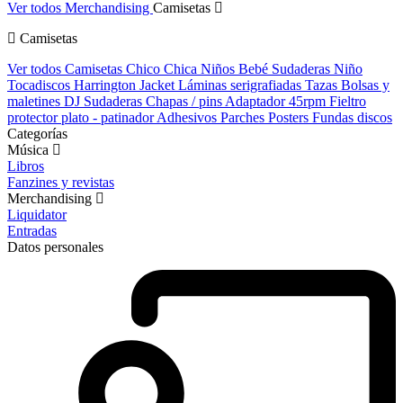
Ver todos Merchandising
Camisetas
Camisetas
Ver todos Camisetas
Chico
Chica
Niños
Bebé
Sudaderas Niño
Tocadiscos
Harrington Jacket
Láminas serigrafiadas
Tazas
Bolsas y
maletines DJ
Sudaderas
Chapas / pins
Adaptador 45rpm
Fieltro
protector plato - patinador
Adhesivos
Parches
Posters
Fundas discos
Categorías
Música
Libros
Fanzines y revistas
Merchandising
Liquidator
Entradas
Datos personales