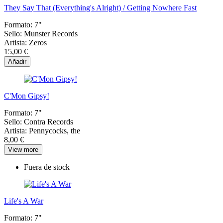
They Say That (Everything's Alright) / Getting Nowhere Fast
Formato:
7"
Sello:
Munster Records
Artista:
Zeros
15,00 €
Añadir
C'Mon Gipsy!
Formato:
7"
Sello:
Contra Records
Artista:
Pennycocks, the
8,00 €
View more
Fuera de stock
Life's A War
Formato:
7"