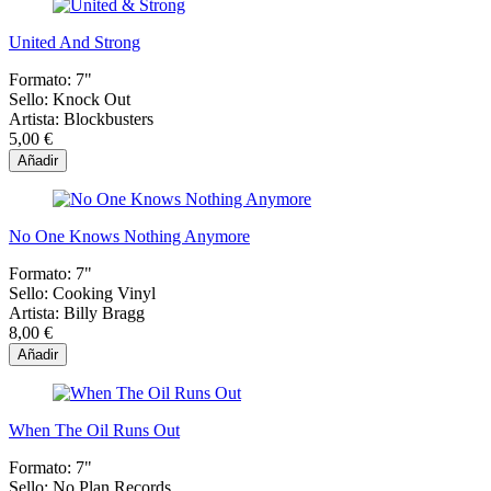
United And Strong
Formato:
7"
Sello:
Knock Out
Artista:
Blockbusters
5,00 €
Añadir
No One Knows Nothing Anymore
Formato:
7"
Sello:
Cooking Vinyl
Artista:
Billy Bragg
8,00 €
Añadir
When The Oil Runs Out
Formato:
7"
Sello:
No Plan Records