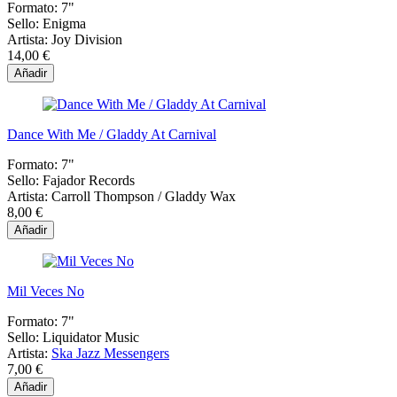
Formato:
7"
Sello:
Enigma
Artista:
Joy Division
14,00 €
Añadir
Dance With Me / Gladdy At Carnival
Formato:
7"
Sello:
Fajador Records
Artista:
Carroll Thompson / Gladdy Wax
8,00 €
Añadir
Mil Veces No
Formato:
7"
Sello:
Liquidator Music
Artista:
Ska Jazz Messengers
7,00 €
Añadir