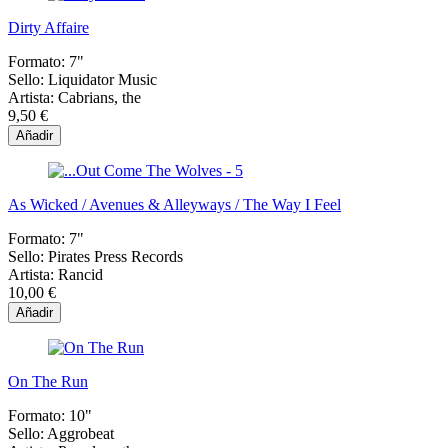
Dirty Affaire
Formato:
7"
Sello:
Liquidator Music
Artista:
Cabrians, the
9,50 €
Añadir
As Wicked / Avenues & Alleyways / The Way I Feel
Formato:
7"
Sello:
Pirates Press Records
Artista:
Rancid
10,00 €
Añadir
On The Run
Formato:
10"
Sello:
Aggrobeat