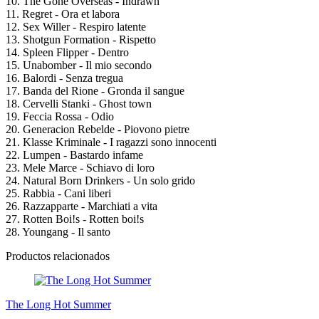
10. The Gone Overseas - Indrawn
11. Regret - Ora et labora
12. Sex Willer - Respiro latente
13. Shotgun Formation - Rispetto
14. Spleen Flipper - Dentro
15. Unabomber - Il mio secondo
16. Balordi - Senza tregua
17. Banda del Rione - Gronda il sangue
18. Cervelli Stanki - Ghost town
19. Feccia Rossa - Odio
20. Generacion Rebelde - Piovono pietre
21. Klasse Kriminale - I ragazzi sono innocenti
22. Lumpen - Bastardo infame
23. Mele Marce - Schiavo di loro
24. Natural Born Drinkers - Un solo grido
25. Rabbia - Cani liberi
26. Razzapparte - Marchiati a vita
27. Rotten Boi!s - Rotten boi!s
28. Youngang - Il santo
Productos relacionados
The Long Hot Summer