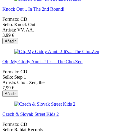
Knock Out... In The 2nd Round!
Formato:
CD
Sello:
Knock Out
Artista:
VV. AA.
3,99 €
Añadir
Oh, My Giddy Aunt...! It's... The Cho-Zen
Formato:
CD
Sello:
Step 1
Artista:
Cho - Zen, the
7,99 €
Añadir
Czech & Slovak Street Kids 2
Formato:
CD
Sello:
Rabiat Records