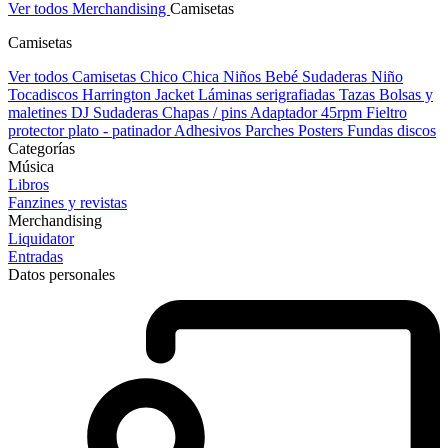
Ver todos Merchandising
Camisetas
Camisetas
Ver todos Camisetas
Chico
Chica
Niños
Bebé
Sudaderas Niño
Tocadiscos
Harrington Jacket
Láminas serigrafiadas
Tazas
Bolsas y
maletines DJ
Sudaderas
Chapas / pins
Adaptador 45rpm
Fieltro
protector plato - patinador
Adhesivos
Parches
Posters
Fundas discos
Categorías
Música
Libros
Fanzines y revistas
Merchandising
Liquidator
Entradas
Datos personales