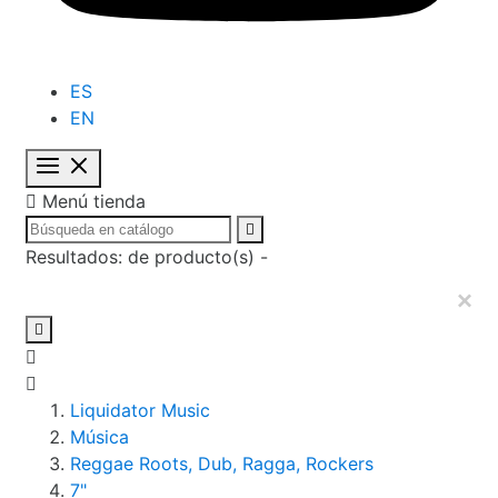
ES
EN

Menú tienda

Resultados:
de
producto(s) -
×

Liquidator Music
Música
Reggae Roots, Dub, Ragga, Rockers
7"