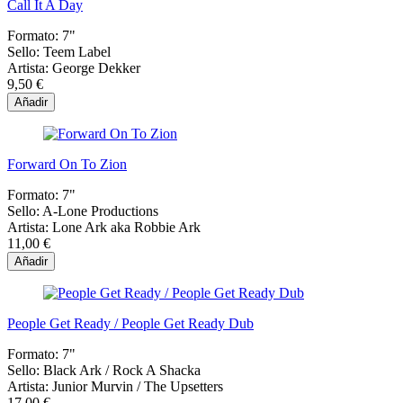
Call It A Day
Formato:
7"
Sello:
Teem Label
Artista:
George Dekker
9,50 €
Añadir
Forward On To Zion
Formato:
7"
Sello:
A-Lone Productions
Artista:
Lone Ark aka Robbie Ark
11,00 €
Añadir
People Get Ready / People Get Ready Dub
Formato:
7"
Sello:
Black Ark / Rock A Shacka
Artista:
Junior Murvin / The Upsetters
17,00 €