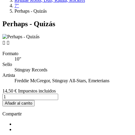
Reggae Roots, Dub, Ragga, Rockers
7"
Perhaps - Quizás
Perhaps - Quizás


Formato
10"
Sello
Stingray Records
Artista
Freddie McGregor, Stingray All-Stars, Emeterians
14,50 €
Impuestos incluidos
Añadir al carrito
Compartir