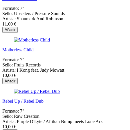
Formato:
7"
Sello:
Upsetters / Pressure Sounds
Artista:
Shaumark And Robinson
11,00 €
Añadir
Motherless Child
Formato:
7"
Sello:
Fruits Records
Artista:
I Kong feat. Judy Mowatt
10,00 €
Añadir
Rebel Up / Rebel Dub
Formato:
7"
Sello:
Raw Creation
Artista:
Purple D'Lyte / Afrikan Bump meets Lone Ark
10,00 €