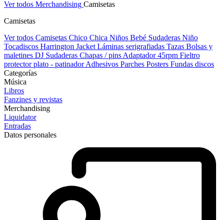
Ver todos Merchandising
Camisetas
Camisetas
Ver todos Camisetas
Chico
Chica
Niños
Bebé
Sudaderas Niño
Tocadiscos
Harrington Jacket
Láminas serigrafiadas
Tazas
Bolsas y
maletines DJ
Sudaderas
Chapas / pins
Adaptador 45rpm
Fieltro
protector plato - patinador
Adhesivos
Parches
Posters
Fundas discos
Categorías
Música
Libros
Fanzines y revistas
Merchandising
Liquidator
Entradas
Datos personales