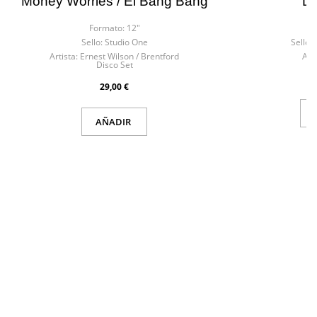
Money Worries / El Bang Bang
L
Formato:
12"
F
Sello:
Studio One
Sello:
Artista:
Ernest Wilson / Brentford
Arti
Disco Set
29,00 €
AÑADIR