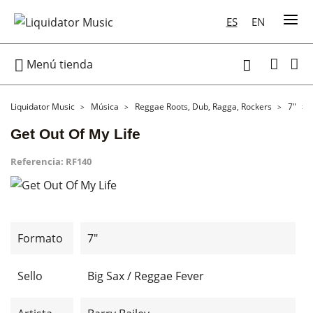
ES
EN

Menú tienda

Liquidator Music
Música
Reggae Roots, Dub, Ragga, Rockers
7"
Get Out Of My Life
Referencia:
RF140
Formato
7"
Sello
Big Sax / Reggae Fever