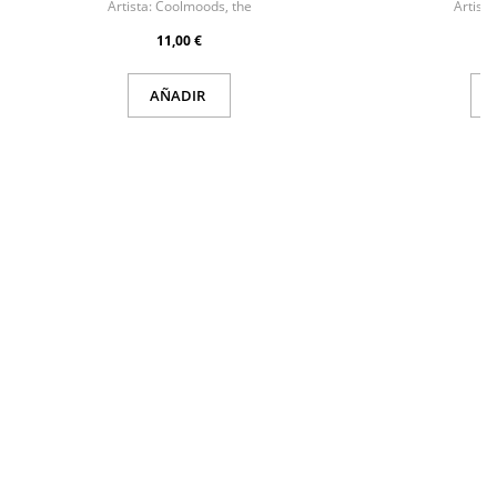
Artista:
Coolmoods, the
Artista
deseos.
11,00 €
AÑADIR
Cancelar
Cancelar
Crear lista de deseos
Iniciar sesión