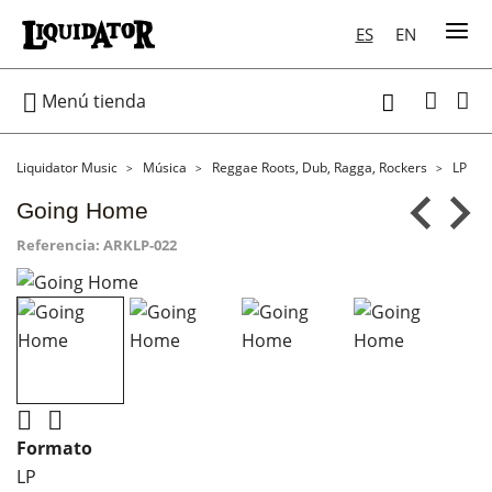
ES
EN

Menú tienda

Liquidator Music
Música
Reggae Roots, Dub, Ragga, Rockers
LP
Going Home
Referencia:
ARKLP-022


Formato
LP