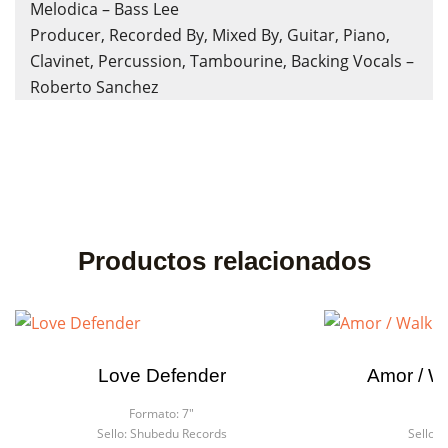
Melodica – Bass Lee
Producer, Recorded By, Mixed By, Guitar, Piano,
Clavinet, Percussion, Tambourine, Backing Vocals –
Roberto Sanchez
Productos relacionados
×
×
Crear lista de deseos
Iniciar sesión
Love Defender
Amor / Wa
Formato:
7"
F
Nombre de la lista de deseos
Debe iniciar sesión para guardar productos en su lista de
Sello:
Shubedu Records
Sello:
L