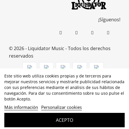
¡Síguenos!
© 2026 - Liquidator Music - Todos los derechos
reservados
Este sitio web utiliza cookies propias y de terceros para
mejorar nuestros servicios y mostrarle publicidad relacionada
PROGRAMA KIT DIGITAL COFINANCIADO POR LOS
con sus preferencias mediante el análisis de sus hábitos de
navegación. Para dar su consentimiento sobre su uso pulse el
FONDOS NEXT GENERATION (EU) DEL MECANISMO DE
botón Acepto.
RECUPERACIÓN Y RESILENCIA
Más información
Personalizar cookies
ACEPTO