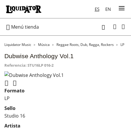
ES
EN

Menú tienda

Liquidator Music
Música
Reggae Roots, Dub, Ragga, Rockers
LP
Dubwise Anthology Vol.1
Referencia:
STU16LP 016-2


Formato
LP
Sello
Studio 16
Artista