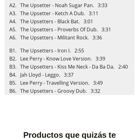
A2. The Upsetter - Noah Sugar Pan. 3:33
A3. The Upsetter - Ketch A Dub. 3:11
A4. The Upsetters - Black Bat. 3:01
A5. The Upsetters - Proverbs Of Dub. 3:31
A6. The Upsetters - Militant Rock. 3:36
B1. The Upsetters - Iron I. 2:55
B2. Lee Perry - Know Love Version. 3:39
B3. The Upsetters - Kiss Me Neck - Da Ba Da. 2:40
B4. Jah Lloyd - Leggo. 3:37
B5. Lee Perry - Travelling Version. 3:49
B6. The Upsetters - Groovy Dub. 3:32
×
×
Crear lista de deseos
Iniciar sesión
Productos que quizás te