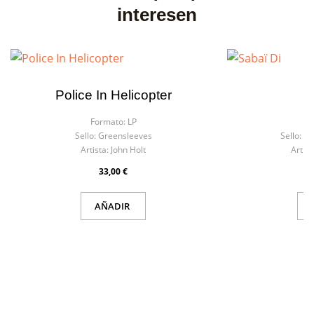
interesen
Nombre de la lista de deseos
Debe iniciar sesión para guardar productos en su lista de
deseos.
Police In Helicopter
S
Cancelar
Cancelar
Crear lista de deseos
Iniciar sesión
Formato:
LP
F
Sello:
Greensleeves
Sello:
A-
Artista:
John Holt
Artist
33,00 €
AÑADIR