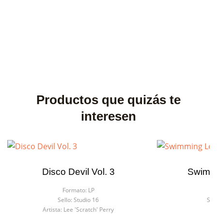
Productos que quizás te
interesen
Disco Devil Vol. 3
Swimm
Formato:
LP
F
Sello:
Studio 16
Sell
Artista:
Lee 'Scratch' Perry
Art