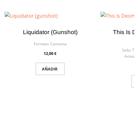
Liquidator (gunshot)
This Is 
Formato:
Camiseta
F
Sello:
Tro
12,00 €
Artista:
AÑADIR