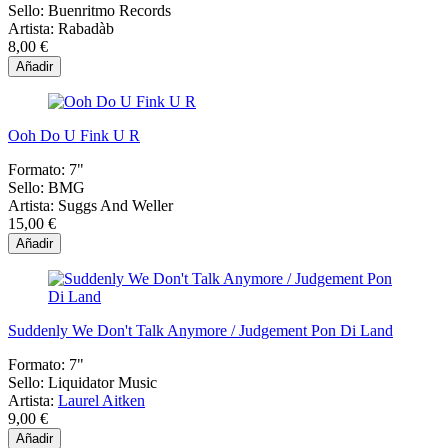
Sello:
Buenritmo Records
Artista:
Rabadàb
8,00 €
Añadir
Ooh Do U Fink U R
Formato:
7"
Sello:
BMG
Artista:
Suggs And Weller
15,00 €
Añadir
Suddenly We Don't Talk Anymore / Judgement Pon Di Land
Formato:
7"
Sello:
Liquidator Music
Artista:
Laurel Aitken
9,00 €
Añadir