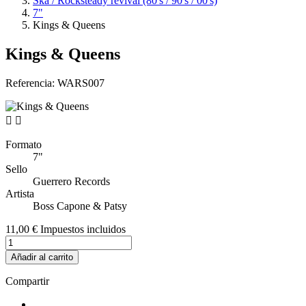
Ska / Rocksteady revival (80's / 90's / 00's)
7"
Kings & Queens
Kings & Queens
Referencia:
WARS007


Formato
7"
Sello
Guerrero Records
Artista
Boss Capone & Patsy
11,00 €
Impuestos incluidos
Añadir al carrito
Compartir