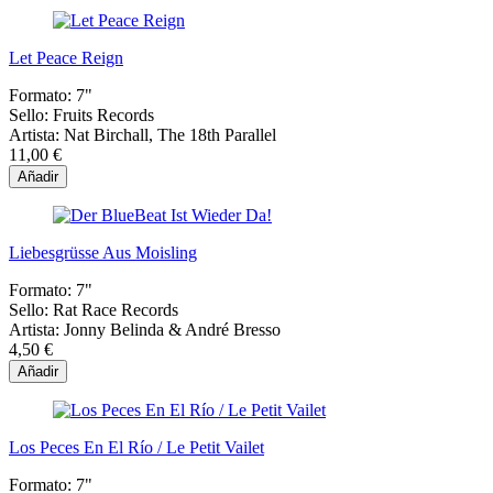
Let Peace Reign
Formato:
7"
Sello:
Fruits Records
Artista:
Nat Birchall, The 18th Parallel
11,00 €
Añadir
Liebesgrüsse Aus Moisling
Formato:
7"
Sello:
Rat Race Records
Artista:
Jonny Belinda & André Bresso
4,50 €
Añadir
Los Peces En El Río / Le Petit Vailet
Formato:
7"