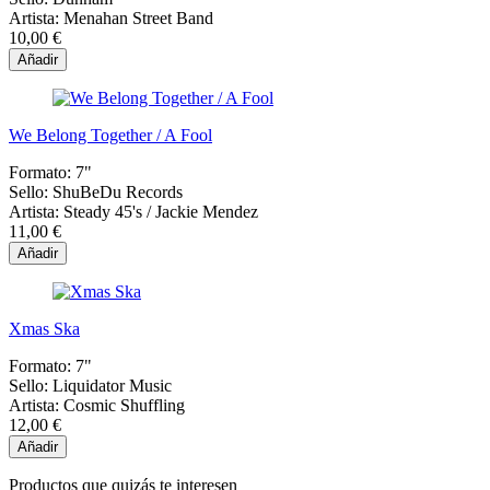
Artista:
Menahan Street Band
10,00 €
Añadir
We Belong Together / A Fool
Formato:
7"
Sello:
ShuBeDu Records
Artista:
Steady 45's / Jackie Mendez
11,00 €
Añadir
Xmas Ska
Formato:
7"
Sello:
Liquidator Music
Artista:
Cosmic Shuffling
12,00 €
Añadir
Productos que quizás te interesen