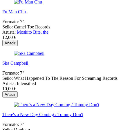
Fu Man Chu
Formato:
7"
Sello:
Camel Toe Records
Artista:
Moskito Bite, the
12,00 €
Añadir
Ska Campbell
Formato:
7"
Sello:
What Happened To The Reason For Screaming Records
Artista:
Intensified
10,00 €
Añadir
There's a New Day Coming / Tommy Don't
Formato:
7"
Sello:
Dunham