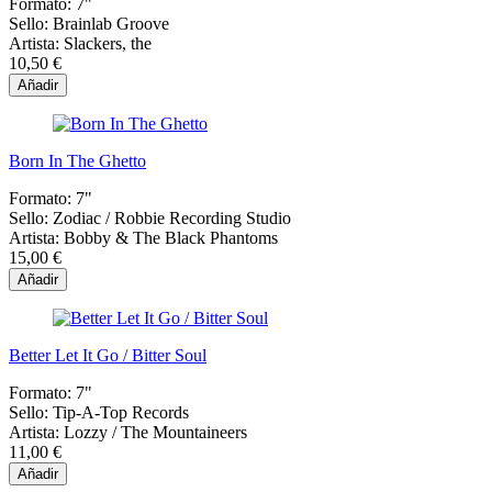
Formato:
7"
Sello:
Brainlab Groove
Artista:
Slackers, the
10,50 €
Añadir
Born In The Ghetto
Formato:
7"
Sello:
Zodiac / Robbie Recording Studio
Artista:
Bobby & The Black Phantoms
15,00 €
Añadir
Better Let It Go / Bitter Soul
Formato:
7"
Sello:
Tip-A-Top Records
Artista:
Lozzy / The Mountaineers
11,00 €
Añadir