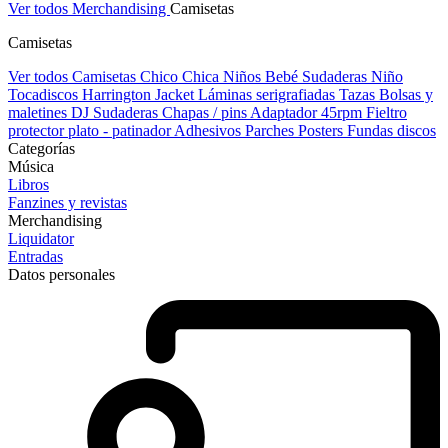
Ver todos Merchandising
Camisetas
Camisetas
Ver todos Camisetas
Chico
Chica
Niños
Bebé
Sudaderas Niño
Tocadiscos
Harrington Jacket
Láminas serigrafiadas
Tazas
Bolsas y
maletines DJ
Sudaderas
Chapas / pins
Adaptador 45rpm
Fieltro
protector plato - patinador
Adhesivos
Parches
Posters
Fundas discos
Categorías
Música
Libros
Fanzines y revistas
Merchandising
Liquidator
Entradas
Datos personales