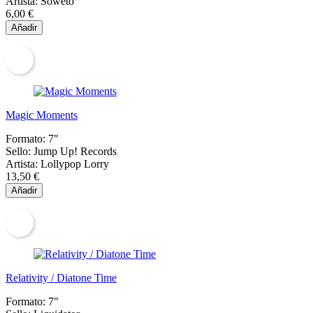
Artista:
Soweto
6,00 €
Añadir
Magic Moments
Formato:
7"
Sello:
Jump Up! Records
Artista:
Lollypop Lorry
13,50 €
Añadir
Relativity / Diatone Time
Formato:
7"