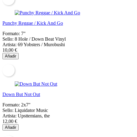
Punchy Reggae / Kick And Go
Formato:
7"
Sello:
8 Hole / Down Beat Vinyl
Artista:
69 Yobsters / Murobushi
10,00 €
Añadir
Down But Not Out
Formato:
2x7"
Sello:
Liquidator Music
Artista:
Upsttemians, the
12,00 €
Añadir