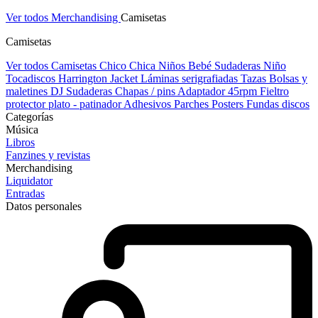
Ver todos Merchandising
Camisetas
Camisetas
Ver todos Camisetas
Chico
Chica
Niños
Bebé
Sudaderas Niño
Tocadiscos
Harrington Jacket
Láminas serigrafiadas
Tazas
Bolsas y
maletines DJ
Sudaderas
Chapas / pins
Adaptador 45rpm
Fieltro
protector plato - patinador
Adhesivos
Parches
Posters
Fundas discos
Categorías
Música
Libros
Fanzines y revistas
Merchandising
Liquidator
Entradas
Datos personales