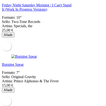
Friday Night Saturday Morning / I Can't Stand
It (Work In Progress Versions)
Formato:
10"
Sello:
Two-Tone Records
Artista:
Specials, the
25,00 €
Añadir
Burning Spear
Formato:
7"
Sello:
Original Gravity
Artista:
Prince Alphonso & The Fever
15,00 €
Añadir