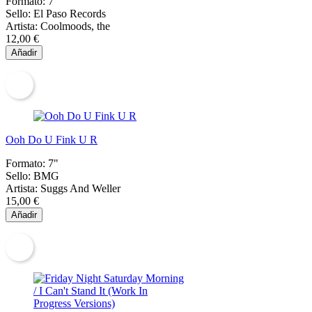
Formato:
7"
Sello:
El Paso Records
Artista:
Coolmoods, the
12,00 €
Añadir
Ooh Do U Fink U R
Formato:
7"
Sello:
BMG
Artista:
Suggs And Weller
15,00 €
Añadir