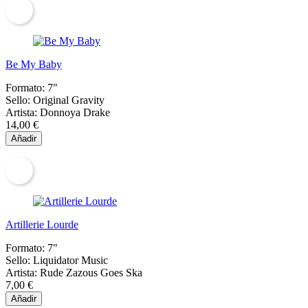
Be My Baby
Formato:
7"
Sello:
Original Gravity
Artista:
Donnoya Drake
14,00 €
Añadir
Artillerie Lourde
Formato:
7"
Sello:
Liquidator Music
Artista:
Rude Zazous Goes Ska
7,00 €
Añadir