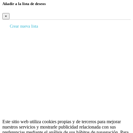
Añadir a la lista de deseos
×
Crear nueva lista
Crear lista de deseos
×
Nombre de la lista de deseos
Cancelar
Crear lista de deseos
Iniciar sesión
×
Debe iniciar sesión para guardar productos en su lista de deseos.
Iniciar sesión
Cancelar
Este sitio web utiliza cookies propias y de terceros para mejorar
nuestros servicios y mostrarle publicidad relacionada con sus
preferencias mediante el análisis de sus hábitos de navegación. Para