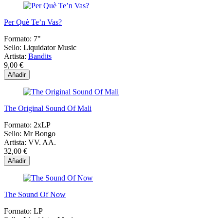
Per Què Te’n Vas?
Formato:
7"
Sello:
Liquidator Music
Artista:
Bandits
9,00 €
Añadir
The Original Sound Of Mali
Formato:
2xLP
Sello:
Mr Bongo
Artista:
VV. AA.
32,00 €
Añadir
The Sound Of Now
Formato:
LP