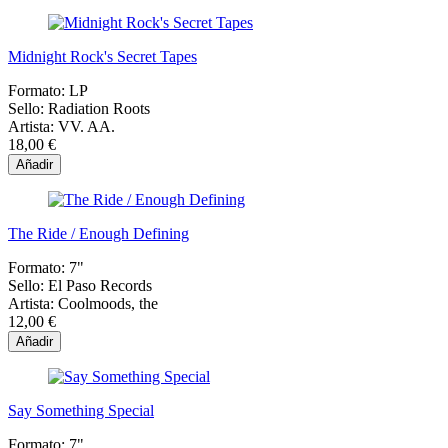
Midnight Rock's Secret Tapes
Formato:
LP
Sello:
Radiation Roots
Artista:
VV. AA.
18,00 €
Añadir
The Ride / Enough Defining
Formato:
7"
Sello:
El Paso Records
Artista:
Coolmoods, the
12,00 €
Añadir
Say Something Special
Formato:
7"