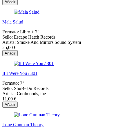
Añadir
Mala Salud
Formato:
Libro + 7"
Sello:
Escape Hatch Records
Artista:
Smoke And Mirrors Sound System
25,00 €
Añadir
If I Were You / 301
Formato:
7"
Sello:
ShuBeDu Records
Artista:
Coolmoods, the
11,00 €
Añadir
Lone Gunman Theory