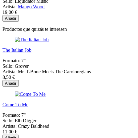
Sello:
Liquidator Music
Artista:
Mango Wood
19,00 €
Añadir
Productos que quizás te interesen
The Italian Job
Formato:
7"
Sello:
Grover
Artista:
Mr. T-Bone Meets The Caroloregians
8,50 €
Añadir
Come To Me
Formato:
7"
Sello:
Elb Digger
Artista:
Crazy Baldhead
11,00 €
Añadir