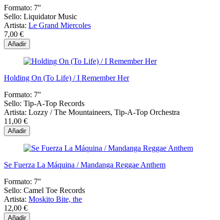
Formato:
7"
Sello:
Liquidator Music
Artista:
Le Grand Miercoles
7,00 €
Añadir
Holding On (To Life) / I Remember Her
Formato:
7"
Sello:
Tip-A-Top Records
Artista:
Lozzy / The Mountaineers, Tip-A-Top Orchestra
11,00 €
Añadir
Se Fuerza La Máquina / Mandanga Reggae Anthem
Formato:
7"
Sello:
Camel Toe Records
Artista:
Moskito Bite, the
12,00 €
Añadir