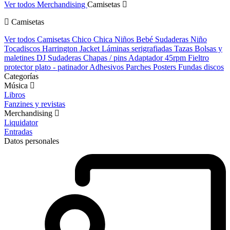
Ver todos Merchandising
Camisetas
Camisetas
Ver todos Camisetas
Chico
Chica
Niños
Bebé
Sudaderas Niño
Tocadiscos
Harrington Jacket
Láminas serigrafiadas
Tazas
Bolsas y
maletines DJ
Sudaderas
Chapas / pins
Adaptador 45rpm
Fieltro
protector plato - patinador
Adhesivos
Parches
Posters
Fundas discos
Categorías
Música
Libros
Fanzines y revistas
Merchandising
Liquidator
Entradas
Datos personales