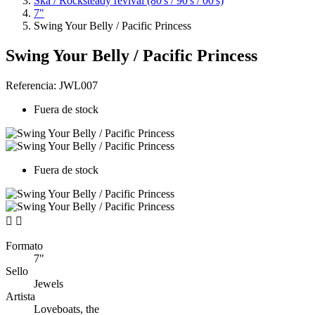
Ska / Rocksteady revival (80's / 90's / 00's)
7"
Swing Your Belly / Pacific Princess
Swing Your Belly / Pacific Princess
Referencia:
JWL007
Fuera de stock
Fuera de stock


Formato
7"
Sello
Jewels
Artista
Loveboats, the