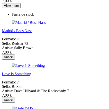
7,00 €
View more
Fuera de stock
Madrid / Boss Nass
Formato:
7"
Sello:
Redstar 73
Artista:
Sally Brown
7,00 €
Añadir
Love Is Something
Formato:
7"
Sello:
Brixton
Artista:
Dave Hillyard & The Rocksteady 7
7,00 €
Añadir