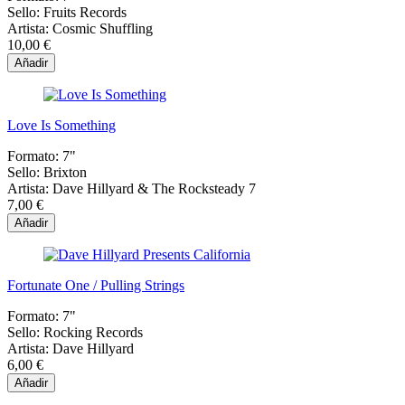
Sello:
Fruits Records
Artista:
Cosmic Shuffling
10,00 €
Añadir
Love Is Something
Formato:
7"
Sello:
Brixton
Artista:
Dave Hillyard & The Rocksteady 7
7,00 €
Añadir
Fortunate One / Pulling Strings
Formato:
7"
Sello:
Rocking Records
Artista:
Dave Hillyard
6,00 €
Añadir