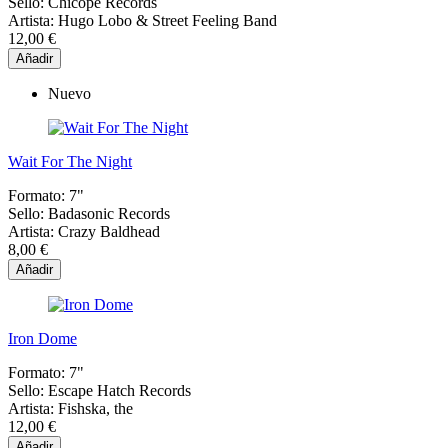
Sello:
Chicope Records
Artista:
Hugo Lobo & Street Feeling Band
12,00 €
Añadir
Nuevo
Wait For The Night
Formato:
7"
Sello:
Badasonic Records
Artista:
Crazy Baldhead
8,00 €
Añadir
Iron Dome
Formato:
7"
Sello:
Escape Hatch Records
Artista:
Fishska, the
12,00 €
Añadir