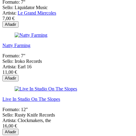
Formato:
7"
Sello:
Liquidator Music
Artista:
Le Grand Miercoles
7,00 €
Añadir
Natty Farming
Formato:
7"
Sello:
Iroko Records
Artista:
Earl 16
11,00 €
Añadir
Live In Studio On The Slopes
Formato:
12"
Sello:
Rusty Knife Records
Artista:
Clockmakers, the
16,00 €
Añadir