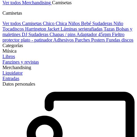
Ver todos Merchandising
Camisetas
Camisetas
Ver todos Camisetas
Chico
Chica
Niños
Bebé
Sudaderas Niño
Tocadiscos
Harrington Jacket
Láminas serigrafiadas
Tazas
Bolsas y
maletines DJ
Sudaderas
Chapas / pins
Adaptador 45rpm
Fieltro
protector plato - patinador
Adhesivos
Parches
Posters
Fundas discos
Categorías
Música
Libros
Fanzines y revistas
Merchandising
Liquidator
Entradas
Datos personales