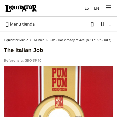
ES
EN

Menú tienda

Liquidator Music
Música
Ska / Rocksteady revival (80's / 90's / 00's)
The Italian Job
Referencia:
GRO-SP 10