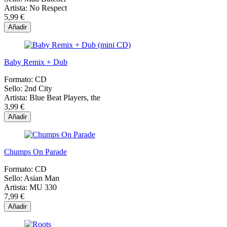
Artista:
No Respect
5,99 €
Añadir
Baby Remix + Dub
Formato:
CD
Sello:
2nd City
Artista:
Blue Beat Players, the
3,99 €
Añadir
Chumps On Parade
Formato:
CD
Sello:
Asian Man
Artista:
MU 330
7,99 €
Añadir