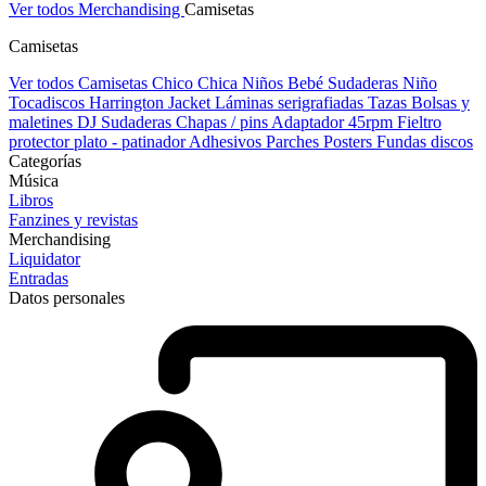
Ver todos Merchandising
Camisetas
Camisetas
Ver todos Camisetas
Chico
Chica
Niños
Bebé
Sudaderas Niño
Tocadiscos
Harrington Jacket
Láminas serigrafiadas
Tazas
Bolsas y
maletines DJ
Sudaderas
Chapas / pins
Adaptador 45rpm
Fieltro
protector plato - patinador
Adhesivos
Parches
Posters
Fundas discos
Categorías
Música
Libros
Fanzines y revistas
Merchandising
Liquidator
Entradas
Datos personales