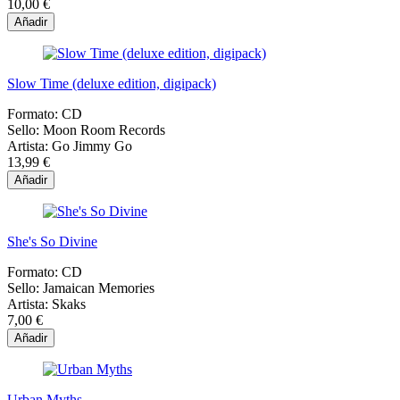
10,00 €
Añadir
Slow Time (deluxe edition, digipack)
Formato:
CD
Sello:
Moon Room Records
Artista:
Go Jimmy Go
13,99 €
Añadir
She's So Divine
Formato:
CD
Sello:
Jamaican Memories
Artista:
Skaks
7,00 €
Añadir
Urban Myths