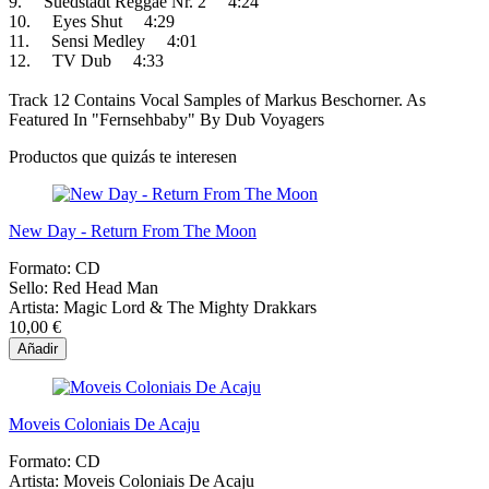
9. Suedstadt Reggae Nr. 2 4:24
10. Eyes Shut 4:29
11. Sensi Medley 4:01
12. TV Dub 4:33
Track 12 Contains Vocal Samples of Markus Beschorner. As
Featured In "Fernsehbaby" By Dub Voyagers
Productos que quizás te interesen
New Day - Return From The Moon
Formato:
CD
Sello:
Red Head Man
Artista:
Magic Lord & The Mighty Drakkars
10,00 €
Añadir
Moveis Coloniais De Acaju
Formato:
CD
Artista:
Moveis Coloniais De Acaju