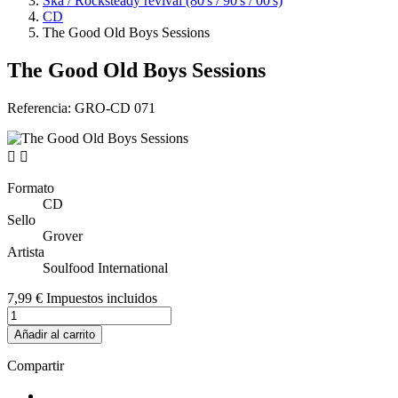
Ska / Rocksteady revival (80's / 90's / 00's)
CD
The Good Old Boys Sessions
The Good Old Boys Sessions
Referencia:
GRO-CD 071


Formato
CD
Sello
Grover
Artista
Soulfood International
7,99 €
Impuestos incluidos
Añadir al carrito
Compartir