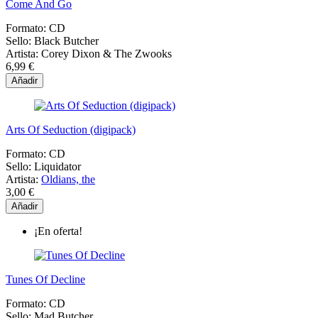
Come And Go
Formato:
CD
Sello:
Black Butcher
Artista:
Corey Dixon & The Zwooks
6,99 €
Añadir
Arts Of Seduction (digipack)
Formato:
CD
Sello:
Liquidator
Artista:
Oldians, the
3,00 €
Añadir
¡En oferta!
Tunes Of Decline
Formato:
CD
Sello:
Mad Butcher