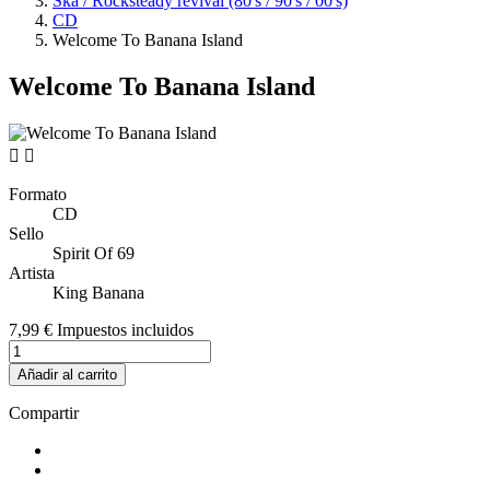
Ska / Rocksteady revival (80's / 90's / 00's)
CD
Welcome To Banana Island
Welcome To Banana Island


Formato
CD
Sello
Spirit Of 69
Artista
King Banana
7,99 €
Impuestos incluidos
Añadir al carrito
Compartir