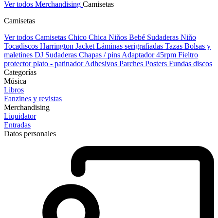
Ver todos Merchandising
Camisetas
Camisetas
Ver todos Camisetas
Chico
Chica
Niños
Bebé
Sudaderas Niño
Tocadiscos
Harrington Jacket
Láminas serigrafiadas
Tazas
Bolsas y
maletines DJ
Sudaderas
Chapas / pins
Adaptador 45rpm
Fieltro
protector plato - patinador
Adhesivos
Parches
Posters
Fundas discos
Categorías
Música
Libros
Fanzines y revistas
Merchandising
Liquidator
Entradas
Datos personales