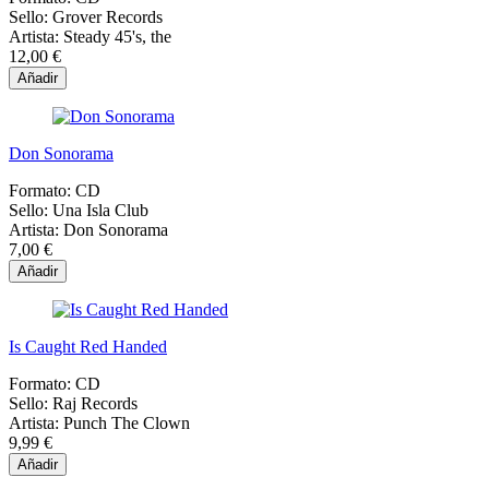
Sello:
Grover Records
Artista:
Steady 45's, the
12,00 €
Añadir
Don Sonorama
Formato:
CD
Sello:
Una Isla Club
Artista:
Don Sonorama
7,00 €
Añadir
Is Caught Red Handed
Formato:
CD
Sello:
Raj Records
Artista:
Punch The Clown
9,99 €
Añadir