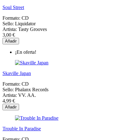
Soul Street
Formato:
CD
Sello:
Liquidator
Artista:
Tasty Grooves
3,00 €
Añadir
¡En oferta!
Skaville Japan
Formato:
CD
Sello:
Phalanx Records
Artista:
VV. AA.
4,99 €
Añadir
Trouble In Paradise
Formato:
CD