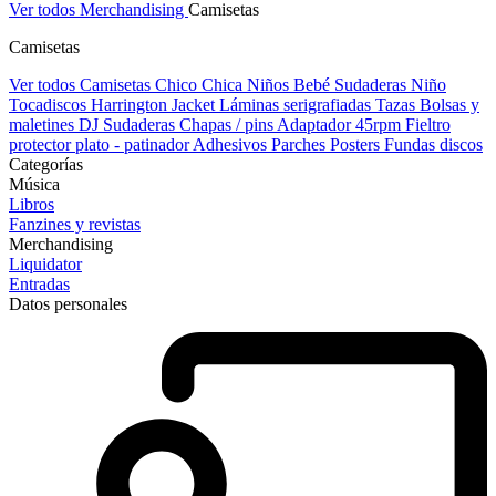
Ver todos Merchandising
Camisetas
Camisetas
Ver todos Camisetas
Chico
Chica
Niños
Bebé
Sudaderas Niño
Tocadiscos
Harrington Jacket
Láminas serigrafiadas
Tazas
Bolsas y
maletines DJ
Sudaderas
Chapas / pins
Adaptador 45rpm
Fieltro
protector plato - patinador
Adhesivos
Parches
Posters
Fundas discos
Categorías
Música
Libros
Fanzines y revistas
Merchandising
Liquidator
Entradas
Datos personales