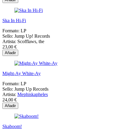
Ska In Hi-Fi
Formato:
LP
Sello:
Jump Up! Records
Artista:
Scofflaws, the
23,00 €
Añadir
Might-Ay White-Ay
Formato:
LP
Sello:
Jump Up Records
Artista:
Mephiskapheles
24,00 €
Añadir
Skaboom!