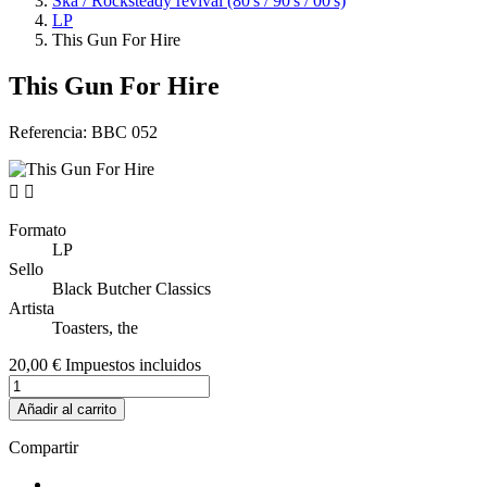
Ska / Rocksteady revival (80's / 90's / 00's)
LP
This Gun For Hire
This Gun For Hire
Referencia:
BBC 052


Formato
LP
Sello
Black Butcher Classics
Artista
Toasters, the
20,00 €
Impuestos incluidos
Añadir al carrito
Compartir