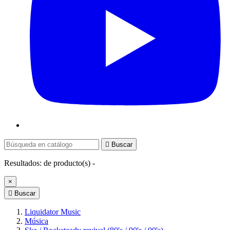

Buscar
Resultados:
de
producto(s) -
×

Buscar
Liquidator Music
Música